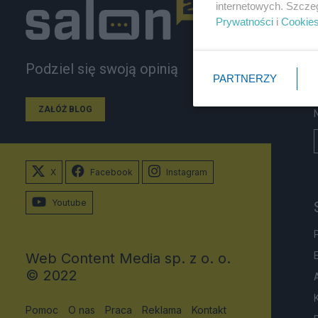
internetowych. Szcze
Prywatności
i
Cookie
Podziel się swoją opinią
PARTNERZY
ZAŁÓŻ BLOG
X
Facebook
Instagram
Youtube
Web Content Media sp. z o. o.
© 2022
Pomoc
O nas
Praca
Reklama
Kontakt