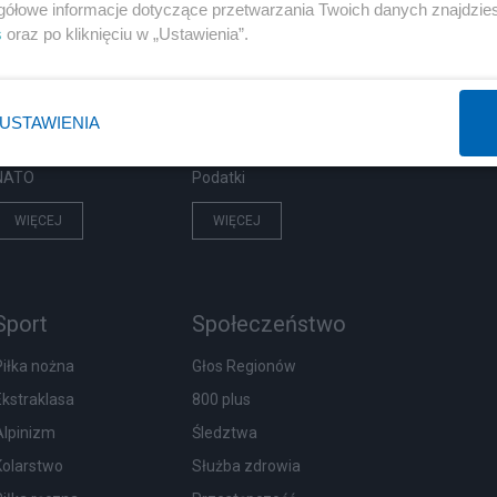
Polityka
Gospodarka
gółowe informacje dotyczące przetwarzania Twoich danych znajdzi
s
oraz po kliknięciu w „Ustawienia”.
Rosja
Biznes
PiS
Pieniądze
Rząd
Centralny Port Komunikacyjny
USTAWIENIA
Prezydent
Inwestycje
NATO
Podatki
WIĘCEJ
WIĘCEJ
Sport
Społeczeństwo
Piłka nożna
Głos Regionów
Ekstraklasa
800 plus
Alpinizm
Śledztwa
Kolarstwo
Służba zdrowia