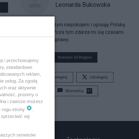
Leonarda Bukowska
Obserwuję z dużym niepokojem i opisuję Polskę
posmoleńską. Poza tym zdarza mi się czasami
opisywać inne sprawy.
Nowości od blogera
ęp i przechowujemy
ory, standardowe
alizowanych reklam,
Udostępnij
Udostępnij
ie usług. Za zgodą
ych oraz aktywnie
Skomentuj
97
watność, prosimy o
wolna i zawsze możesz
m rogu strony
.
sprzeciwić się
 naszych serwisów