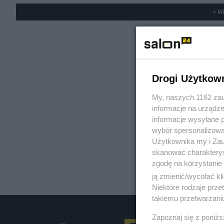
« W
Drogi Użytkow
My, naszych 1162 zau
informacje na urządze
informacje wysyłane 
wybór spersonalizowan
Użytkownika my i Zau
skanować charakterys
zgodę na korzystanie 
ją zmienić/wycofać kl
Niektóre rodzaje prz
takiemu przetwarzaniu
Zapoznaj się z poniż