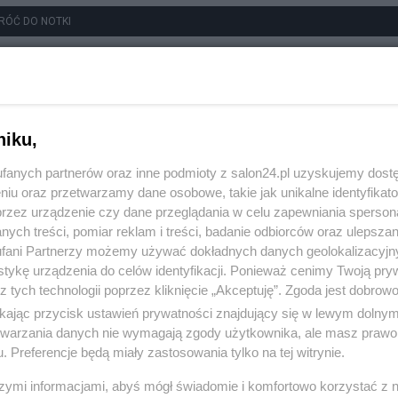
RÓĆ DO NOTKI
niku,
fanych partnerów oraz inne podmioty z salon24.pl uzyskujemy dost
niu oraz przetwarzamy dane osobowe, takie jak unikalne identyfikat
przez urządzenie czy dane przeglądania w celu zapewniania sperson
ych treści, pomiar reklam i treści, badanie odbiorców oraz ulepszan
fani Partnerzy możemy używać dokładnych danych geolokalizacyjn
tykę urządzenia do celów identyfikacji. Ponieważ cenimy Twoją pry
z tych technologii poprzez kliknięcie „Akceptuję”. Zgoda jest dobro
ikając przycisk ustawień prywatności znajdujący się w lewym dolny
etwarzania danych nie wymagają zgody użytkownika, ale masz prawo 
. Preferencje będą miały zastosowania tylko na tej witrynie.
szymi informacjami, abyś mógł świadomie i komfortowo korzystać z