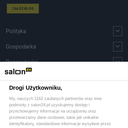
ZAŁÓŻ BLOG
Polityka
Gospodarka
Rozmaitości
Technologie
Drogi Użytkowniku,
Sport
My, naszych 1162 zaufanych partnerów oraz inne
podmioty z salon24.pl uzyskujemy dostęp i
Społeczeństwo
przechowujemy informacje na urządzeniu oraz
przetwarzamy dane osobowe, takie jak unikalne
Kultura
identyfikatory, standardowe informacje wysyłane przez