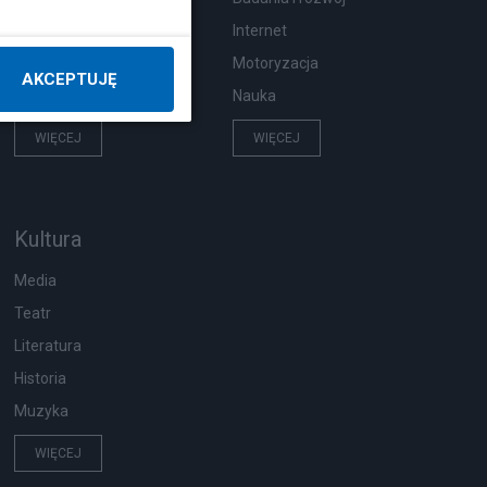
Pogoda
Internet
Zwierzęta
Motoryzacja
AKCEPTUJĘ
Zdrowie
Nauka
WIĘCEJ
WIĘCEJ
Kultura
Media
Teatr
Literatura
Historia
Muzyka
WIĘCEJ