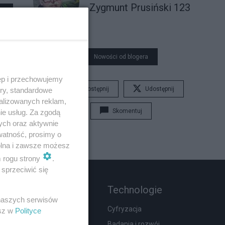
Zygmunt Prusiński 123
Nowości od blogera
ęp i przechowujemy
Udostępnij
Udostępnij
ory, standardowe
alizowanych reklam,
Skomentuj
ie usług. Za zgodą
ych oraz aktywnie
watność, prosimy o
wolna i zawsze możesz
m rogu strony
.
sprzeciwić się
Rozmaitości
Technologie
 naszych serwisów
Moda i uroda
Cyfryzacja
esz w
Polityce
Hobby
Badania i rozwój