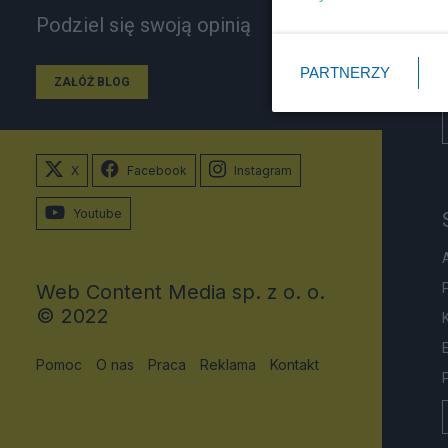
Podziel się swoją opinią
PARTNERZY
ZAŁÓŻ BLOG
X
Facebook
Instagram
Youtube
Web Content Media sp. z o. o.
© 2022
Pomoc
O nas
Praca
Reklama
Kontakt