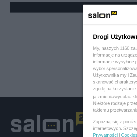
« W
Drogi Użytkow
My, naszych 1160 zau
informacje na urządze
informacje wysyłane 
wybór spersonalizowan
Użytkownika my i Zau
skanować charakterys
zgodę na korzystanie 
ją zmienić/wycofać kl
Niektóre rodzaje prz
takiemu przetwarzaniu
Zapoznaj się z poniż
internetowych. Szcze
Prywatności
i
Cookie