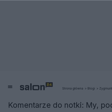
Strona główna
Blogi
Zygmunt 
Komentarze do notki:
My, pod