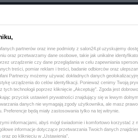
RÓĆ DO NOTKI
niku,
fanych partnerów oraz inne podmioty z salon24.pl uzyskujemy dost
niu oraz przetwarzamy dane osobowe, takie jak unikalne identyfikat
przez urządzenie czy dane przeglądania w celu zapewniania sperson
ych treści, pomiar reklam i treści, badanie odbiorców oraz ulepszan
fani Partnerzy możemy używać dokładnych danych geolokalizacyjn
tykę urządzenia do celów identyfikacji. Ponieważ cenimy Twoją pry
z tych technologii poprzez kliknięcie „Akceptuję”. Zgoda jest dobro
ikając przycisk ustawień prywatności znajdujący się w lewym dolny
etwarzania danych nie wymagają zgody użytkownika, ale masz prawo 
. Preferencje będą miały zastosowania tylko na tej witrynie.
Polityka
Gospodarka
szymi informacjami, abyś mógł świadomie i komfortowo korzystać z
NATO
Centralny Port Komunikacyjny
gółowe informacje dotyczące przetwarzania Twoich danych znajdzi
s
oraz po kliknięciu w „Ustawienia”.
KO
Inwestycje