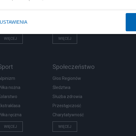
Prezydent
Biznes
Imigranci
Podatki
USTAWIENIA
PiS
Energetyka
WIĘCEJ
WIĘCEJ
Sport
Społeczeństwo
Alpinizm
Głos Regionów
Piłka nożna
Śledztwa
Kolarstwo
Służba zdrowia
Ekstraklasa
Przestępczość
Piłka ręczna
Charytatywność
WIĘCEJ
WIĘCEJ