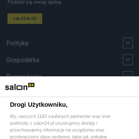
Podziel się swoją opinią
ZAŁÓŻ BLOG
Polityka
Gospodarka
Rozmaitości
Technologie
Drogi Użytkowniku,
Sport
My, naszych 1162 zaufanych partnerów oraz inne
podmioty z salon24.pl uzyskujemy dostęp i
Społeczeństwo
przechowujemy informacje na urządzeniu oraz
przetwarzamy dane osobowe, takie jak unikalne