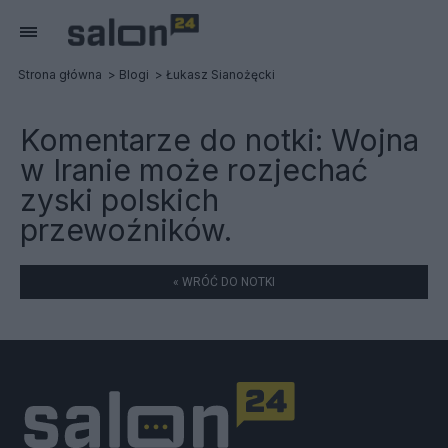
Strona główna
Blogi
Łukasz Sianożęcki
Komentarze do notki:
Wojna
w Iranie może rozjechać
zyski polskich
przewoźników.
« WRÓĆ DO NOTKI