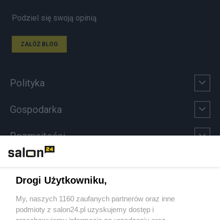
Podziel się swoją opinią
ZAŁÓŻ BLOG
Polityka
Gospodarka
Rozmaitości
Technologie
Drogi Użytkowniku,
Sport
My, naszych 1160 zaufanych partnerów oraz inne
podmioty z salon24.pl uzyskujemy dostęp i
Społeczeństwo