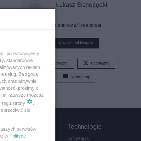
Łukasz Sianożęcki
Dziennikarz/Freelancer
Nowości od blogera
ęp i przechowujemy
ory, standardowe
Udostępnij
Udostępnij
alizowanych reklam,
ie usług. Za zgodą
Skomentuj
ych oraz aktywnie
watność, prosimy o
wolna i zawsze możesz
m rogu strony
.
sprzeciwić się
Rozmaitości
Technologie
 naszych serwisów
esz w
Polityce
Zdrowie
Cyfryzacja