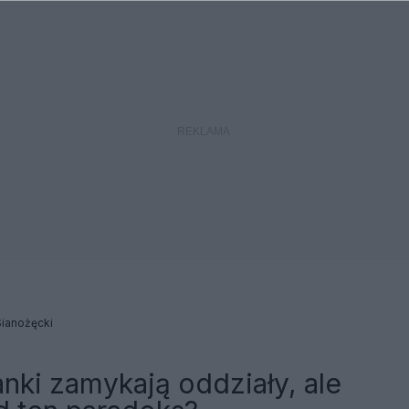
ianożęcki
nki zamykają oddziały, ale