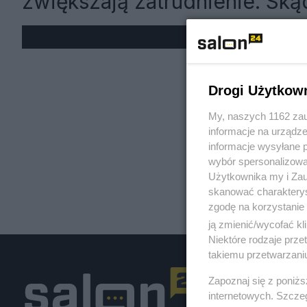
zwiększają zatrudnienie. Ską
« W
Drogi Użytkow
My, naszych 1162 zau
informacje na urządze
informacje wysyłane 
wybór spersonalizowan
Użytkownika my i Zau
skanować charakterys
zgodę na korzystanie 
ją zmienić/wycofać kl
Niektóre rodzaje prz
takiemu przetwarzaniu
Zapoznaj się z poniż
internetowych. Szcze