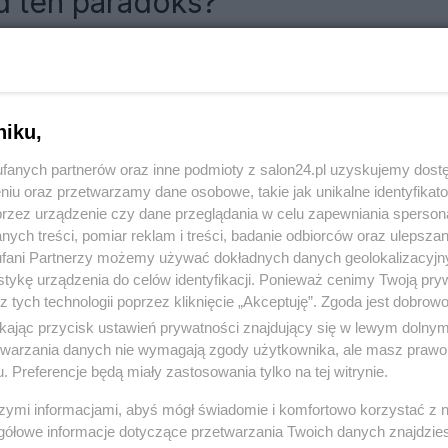
d ten paradoks?
RÓĆ DO NOTKI
niku,
fanych partnerów oraz inne podmioty z salon24.pl uzyskujemy dost
niu oraz przetwarzamy dane osobowe, takie jak unikalne identyfikat
przez urządzenie czy dane przeglądania w celu zapewniania sperson
ych treści, pomiar reklam i treści, badanie odbiorców oraz ulepszan
fani Partnerzy możemy używać dokładnych danych geolokalizacyjn
tykę urządzenia do celów identyfikacji. Ponieważ cenimy Twoją pry
z tych technologii poprzez kliknięcie „Akceptuję”. Zgoda jest dobro
ikając przycisk ustawień prywatności znajdujący się w lewym dolny
etwarzania danych nie wymagają zgody użytkownika, ale masz prawo 
. Preferencje będą miały zastosowania tylko na tej witrynie.
Polityka
Gospodarka
szymi informacjami, abyś mógł świadomie i komfortowo korzystać z
gółowe informacje dotyczące przetwarzania Twoich danych znajdzi
Rosja
Biznes