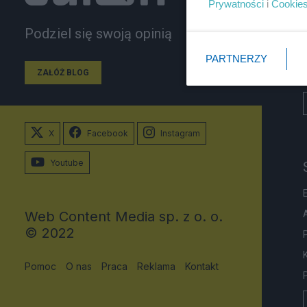
Prywatności
i
Cookie
Podziel się swoją opinią
PARTNERZY
ZAŁÓŻ BLOG
X
Facebook
Instagram
Youtube
Web Content Media sp. z o. o.
© 2022
Pomoc
O nas
Praca
Reklama
Kontakt