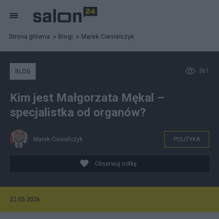
Strona główna
Blogi
Marek Ciesielczyk
361
BLOG
Kim jest Małgorzata Mękal –
specjalistka od organów?
Marek Ciesielczyk
POLITYKA
Obserwuj notkę
22.05.2026