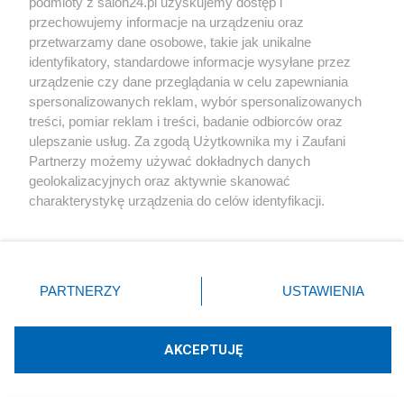
University Institute we Florencji, niezależny radny
podmioty z salon24.pl uzyskujemy dostęp i
przechowujemy informacje na urządzeniu oraz
pięciu kadencji Rady Miejskiej w Tarnowie
przetwarzamy dane osobowe, takie jak unikalne
dr.ciesielczyk@gmail.com
identyfikatory, standardowe informacje wysyłane przez
urządzenie czy dane przeglądania w celu zapewniania
tel. 601 255 849
spersonalizowanych reklam, wybór spersonalizowanych
treści, pomiar reklam i treści, badanie odbiorców oraz
ulepszanie usług. Za zgodą Użytkownika my i Zaufani
Partnerzy możemy używać dokładnych danych
geolokalizacyjnych oraz aktywnie skanować
Autor: Marek Ciesielczyk
charakterystykę urządzenia do celów identyfikacji.
Ponieważ cenimy Twoją prywatność, prosimy o zgodę na
Udostępnij
Udostępnij
Lubię to!
korzystanie z tych technologii poprzez kliknięcie
„Akceptuję”. Zgoda jest dobrowolna i zawsze możesz ją
Skomentuj
1
Obserwuj notkę
zmienić/wycofać klikając przycisk ustawień prywatności
PARTNERZY
USTAWIENIA
znajdujący się w lewym dolnym rogu strony
. Niektóre
rodzaje przetwarzania danych nie wymagają zgody
O mnie
użytkownika, ale masz prawo sprzeciwić się takiemu
AKCEPTUJĘ
Marek Ciesielczyk
przetwarzaniu. Preferencje będą miały zastosowania tylko
na tej witrynie.