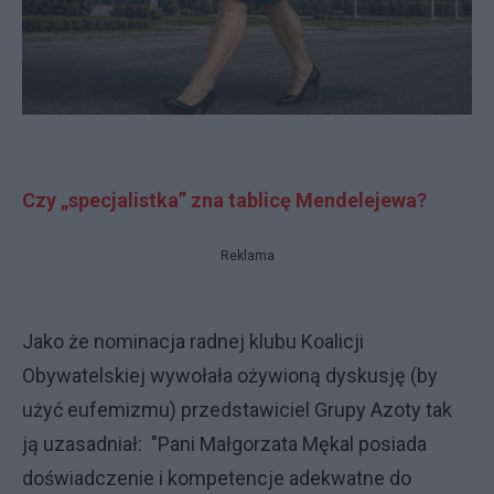
Czy „specjalistka” zna tablicę Mendelejewa?
Reklama
Jako że nominacja radnej klubu Koalicji
Obywatelskiej wywołała ożywioną dyskusję (by
użyć eufemizmu) przedstawiciel Grupy Azoty tak
ją uzasadniał: "Pani Małgorzata Mękal posiada
doświadczenie i kompetencje adekwatne do