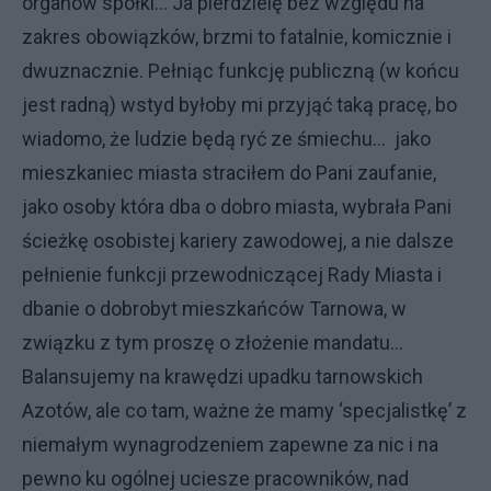
organów spółki... Ja pierdzielę bez względu na
zakres obowiązków, brzmi to fatalnie, komicznie i
dwuznacznie. Pełniąc funkcję publiczną (w końcu
jest radną) wstyd byłoby mi przyjąć taką pracę, bo
wiadomo, że ludzie będą ryć ze śmiechu… jako
mieszkaniec miasta straciłem do Pani zaufanie,
jako osoby która dba o dobro miasta, wybrała Pani
ścieżkę osobistej kariery zawodowej, a nie dalsze
pełnienie funkcji przewodniczącej Rady Miasta i
dbanie o dobrobyt mieszkańców Tarnowa, w
związku z tym proszę o złożenie mandatu…
Balansujemy na krawędzi upadku tarnowskich
Azotów, ale co tam, ważne że mamy ‘specjalistkę’ z
niemałym wynagrodzeniem zapewne za nic i na
pewno ku ogólnej uciesze pracowników, nad