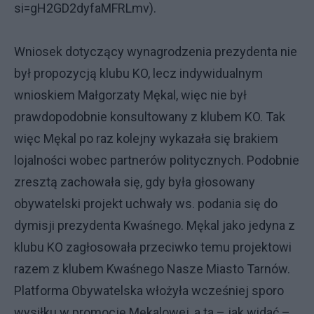
si=gH2GD2dyfaMFRLmv).
Wniosek dotyczący wynagrodzenia prezydenta nie
był propozycją klubu KO, lecz indywidualnym
wnioskiem Małgorzaty Mękal, więc nie był
prawdopodobnie konsultowany z klubem KO. Tak
więc Mękal po raz kolejny wykazała się brakiem
lojalności wobec partnerów politycznych. Podobnie
zresztą zachowała się, gdy była głosowany
obywatelski projekt uchwały ws. podania się do
dymisji prezydenta Kwaśnego. Mękal jako jedyna z
klubu KO zagłosowała przeciwko temu projektowi
razem z klubem Kwaśnego Nasze Miasto Tarnów.
Platforma Obywatelska włożyła wcześniej sporo
wysiłku w promocję Mękalowej, a ta – jak widać –