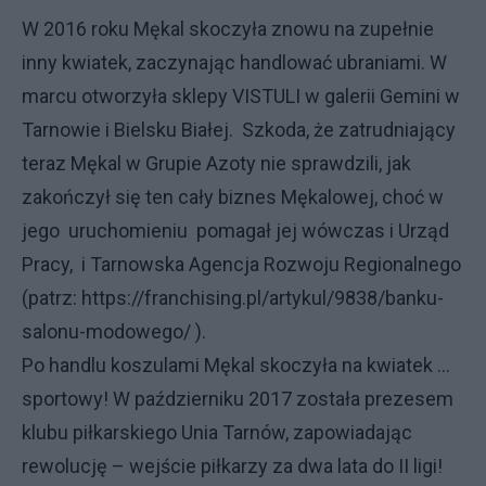
W 2016 roku Mękal skoczyła znowu na zupełnie
inny kwiatek, zaczynając handlować ubraniami. W
marcu otworzyła sklepy VISTULI w galerii Gemini w
Tarnowie i Bielsku Białej. Szkoda, że zatrudniający
teraz Mękal w Grupie Azoty nie sprawdzili, jak
zakończył się ten cały biznes Mękalowej, choć w
jego uruchomieniu pomagał jej wówczas i Urząd
Pracy, i Tarnowska Agencja Rozwoju Regionalnego
(patrz: https://franchising.pl/artykul/9838/banku-
salonu-modowego/ ).
Po handlu koszulami Mękal skoczyła na kwiatek …
sportowy! W październiku 2017 została prezesem
klubu piłkarskiego Unia Tarnów, zapowiadając
rewolucję – wejście piłkarzy za dwa lata do II ligi!