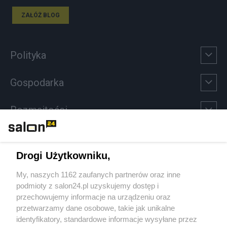
ZAŁÓŻ BLOG
Polityka
Gospodarka
Rozmaitości
Technologie
Drogi Użytkowniku,
Sport
My, naszych 1162 zaufanych partnerów oraz inne
podmioty z salon24.pl uzyskujemy dostęp i
Społeczeństwo
przechowujemy informacje na urządzeniu oraz
przetwarzamy dane osobowe, takie jak unikalne
Kultura
identyfikatory, standardowe informacje wysyłane przez