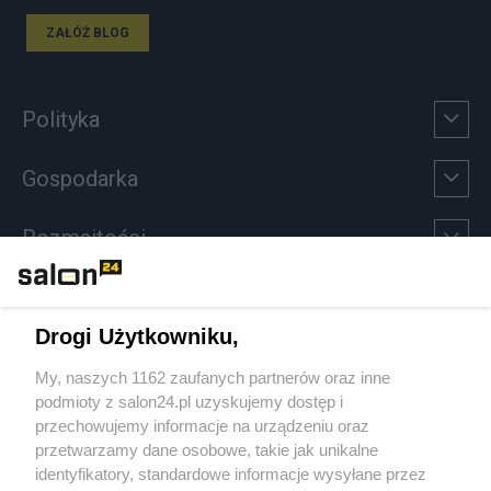
ZAŁÓŻ BLOG
Polityka
Gospodarka
Rozmaitości
Technologie
Drogi Użytkowniku,
Sport
My, naszych 1162 zaufanych partnerów oraz inne
podmioty z salon24.pl uzyskujemy dostęp i
Społeczeństwo
przechowujemy informacje na urządzeniu oraz
przetwarzamy dane osobowe, takie jak unikalne
Kultura
identyfikatory, standardowe informacje wysyłane przez