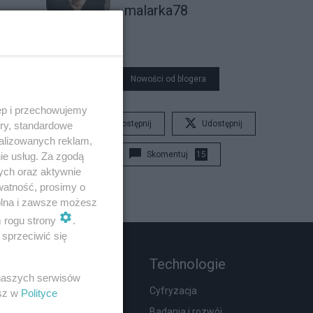
malarka78
Nowości od blogera
ęp i przechowujemy
Udostępnij
Udostępnij
ory, standardowe
alizowanych reklam,
Skomentuj
15
ie usług. Za zgodą
ych oraz aktywnie
watność, prosimy o
wolna i zawsze możesz
m rogu strony
.
sprzeciwić się
Rozmaitości
Technologie
 naszych serwisów
Zdrowie
Cyfryzacja
esz w
Polityce
Podróże
Badania i rozwój