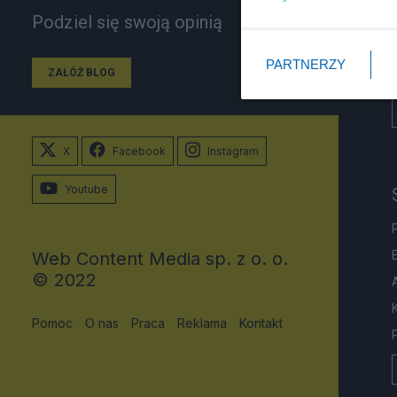
Podziel się swoją opinią
PARTNERZY
ZAŁÓŻ BLOG
X
Facebook
Instagram
Youtube
Web Content Media sp. z o. o.
© 2022
Pomoc
O nas
Praca
Reklama
Kontakt