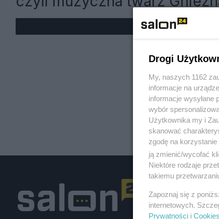
czyli muzyczna twarz Gniezn
« W
Drogi Użytkow
My, naszych 1162 zau
informacje na urządze
informacje wysyłane 
wybór spersonalizowan
Użytkownika my i Zau
skanować charakterys
zgodę na korzystanie 
ją zmienić/wycofać kl
Niektóre rodzaje prz
takiemu przetwarzaniu
Zapoznaj się z poniż
internetowych. Szcze
Prywatności
i
Cookie