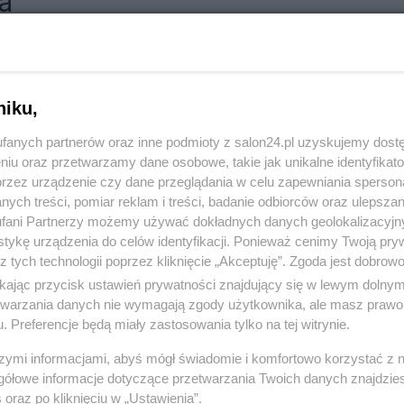
a
RÓĆ DO NOTKI
niku,
fanych partnerów oraz inne podmioty z salon24.pl uzyskujemy dost
niu oraz przetwarzamy dane osobowe, takie jak unikalne identyfikat
przez urządzenie czy dane przeglądania w celu zapewniania sperson
ych treści, pomiar reklam i treści, badanie odbiorców oraz ulepszan
fani Partnerzy możemy używać dokładnych danych geolokalizacyjn
tykę urządzenia do celów identyfikacji. Ponieważ cenimy Twoją pry
z tych technologii poprzez kliknięcie „Akceptuję”. Zgoda jest dobro
ikając przycisk ustawień prywatności znajdujący się w lewym dolny
etwarzania danych nie wymagają zgody użytkownika, ale masz prawo 
. Preferencje będą miały zastosowania tylko na tej witrynie.
Polityka
Gospodarka
szymi informacjami, abyś mógł świadomie i komfortowo korzystać z
Rosja
Biznes
gółowe informacje dotyczące przetwarzania Twoich danych znajdzi
s
oraz po kliknięciu w „Ustawienia”.
PiS
Pieniądze