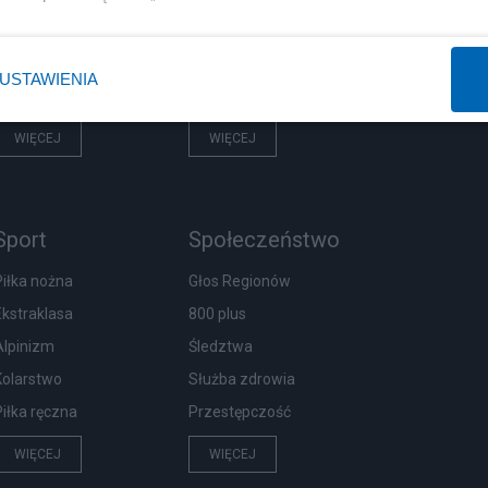
Rząd
Centralny Port Komunikacyjny
Prezydent
Inwestycje
USTAWIENIA
NATO
Podatki
WIĘCEJ
WIĘCEJ
Sport
Społeczeństwo
Piłka nożna
Głos Regionów
Ekstraklasa
800 plus
Alpinizm
Śledztwa
Kolarstwo
Służba zdrowia
Piłka ręczna
Przestępczość
WIĘCEJ
WIĘCEJ