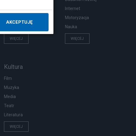
Pogoda
Internet
Ekologia
Motoryzacja
AKCEPTUJĘ
Wypadki
Nauka
WIĘCEJ
WIĘCEJ
Kultura
Film
Muzyka
Media
Teatr
Literatura
WIĘCEJ