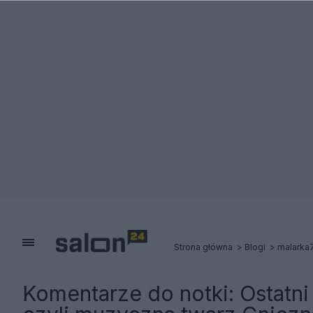
Strona główna
Blogi
malarka
Komentarze do notki:
Ostatni