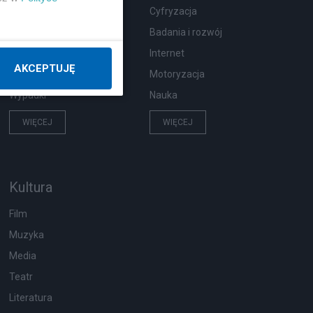
Zdrowie
Cyfryzacja
Podróże
Badania i rozwój
Pogoda
Internet
AKCEPTUJĘ
Ekologia
Motoryzacja
Wypadki
Nauka
WIĘCEJ
WIĘCEJ
Kultura
Film
Muzyka
Media
Teatr
Literatura