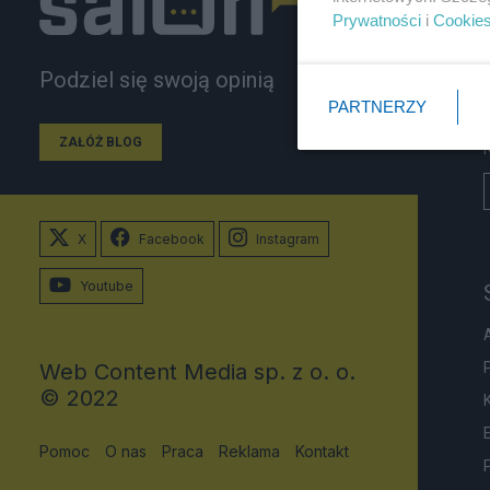
Prywatności
i
Cookie
Podziel się swoją opinią
PARTNERZY
ZAŁÓŻ BLOG
X
Facebook
Instagram
Youtube
Web Content Media sp. z o. o.
© 2022
Pomoc
O nas
Praca
Reklama
Kontakt