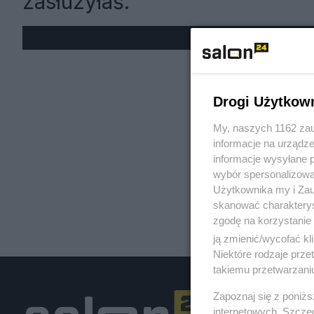
zasłużyłaś.
« W
Drogi Użytkow
My, naszych 1162 zau
informacje na urządze
informacje wysyłane 
wybór spersonalizowan
Użytkownika my i Zau
skanować charakterys
zgodę na korzystanie 
ją zmienić/wycofać kl
Niektóre rodzaje prz
takiemu przetwarzaniu
Zapoznaj się z poniż
internetowych. Szcze