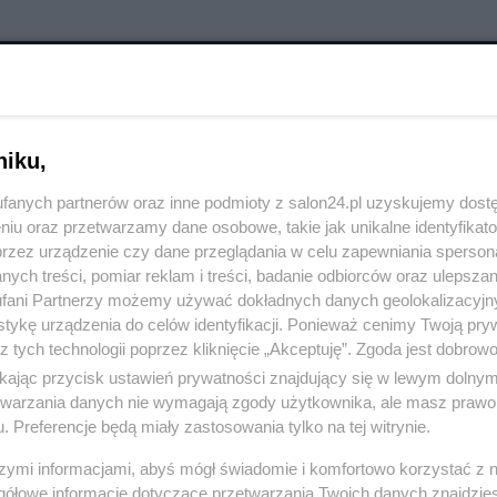
RÓĆ DO NOTKI
niku,
fanych partnerów oraz inne podmioty z salon24.pl uzyskujemy dost
niu oraz przetwarzamy dane osobowe, takie jak unikalne identyfikat
przez urządzenie czy dane przeglądania w celu zapewniania sperson
ych treści, pomiar reklam i treści, badanie odbiorców oraz ulepszan
fani Partnerzy możemy używać dokładnych danych geolokalizacyjn
tykę urządzenia do celów identyfikacji. Ponieważ cenimy Twoją pry
z tych technologii poprzez kliknięcie „Akceptuję”. Zgoda jest dobro
ikając przycisk ustawień prywatności znajdujący się w lewym dolny
etwarzania danych nie wymagają zgody użytkownika, ale masz prawo 
. Preferencje będą miały zastosowania tylko na tej witrynie.
szymi informacjami, abyś mógł świadomie i komfortowo korzystać z
Polityka
Gospodarka
gółowe informacje dotyczące przetwarzania Twoich danych znajdzi