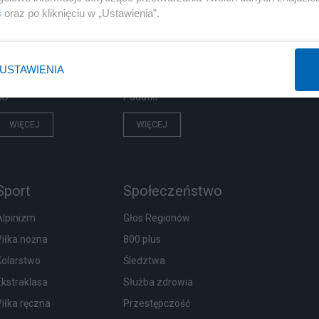
PiS
Biznes
s
oraz po kliknięciu w „Ustawienia”.
Rząd
Pieniądze
Prezydent
Centralny Port Komunikacyjny
USTAWIENIA
NATO
Inwestycje
KO
Podatki
WIĘCEJ
WIĘCEJ
Sport
Społeczeństwo
Alpinizm
Głos Regionów
Piłka nożna
800 plus
Kolarstwo
Śledztwa
Ekstraklasa
Służba zdrowia
Piłka ręczna
Przestępczość