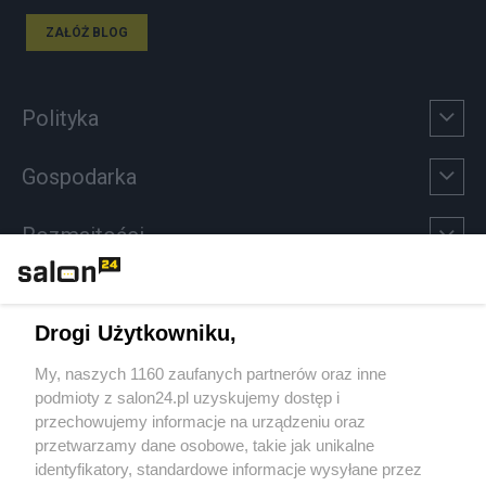
ZAŁÓŻ BLOG
Polityka
Gospodarka
Rozmaitości
Technologie
Drogi Użytkowniku,
Sport
My, naszych 1160 zaufanych partnerów oraz inne
podmioty z salon24.pl uzyskujemy dostęp i
Społeczeństwo
przechowujemy informacje na urządzeniu oraz
przetwarzamy dane osobowe, takie jak unikalne
Kultura
identyfikatory, standardowe informacje wysyłane przez