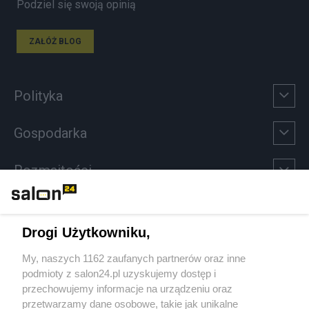
Podziel się swoją opinią
ZAŁÓŻ BLOG
Polityka
Gospodarka
Rozmaitości
Technologie
Drogi Użytkowniku,
Sport
My, naszych 1162 zaufanych partnerów oraz inne
podmioty z salon24.pl uzyskujemy dostęp i
Społeczeństwo
przechowujemy informacje na urządzeniu oraz
przetwarzamy dane osobowe, takie jak unikalne