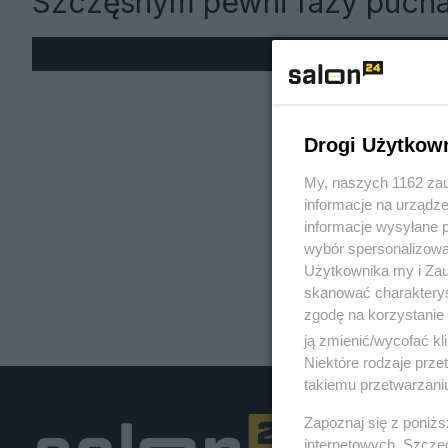
Szczęsnym pewni fazy puch
« W
Drogi Użytkow
My, naszych 1162 zau
informacje na urządze
informacje wysyłane 
wybór spersonalizowan
Użytkownika my i Zau
skanować charakterys
zgodę na korzystanie 
ją zmienić/wycofać kl
Niektóre rodzaje prz
takiemu przetwarzaniu
Zapoznaj się z poniż
internetowych. Szcze