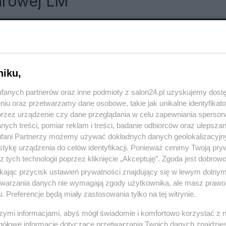
arowej LM
RÓĆ DO NOTKI
niku,
fanych partnerów oraz inne podmioty z salon24.pl uzyskujemy dost
niu oraz przetwarzamy dane osobowe, takie jak unikalne identyfikat
przez urządzenie czy dane przeglądania w celu zapewniania sperson
ych treści, pomiar reklam i treści, badanie odbiorców oraz ulepszan
fani Partnerzy możemy używać dokładnych danych geolokalizacyjn
tykę urządzenia do celów identyfikacji. Ponieważ cenimy Twoją pry
z tych technologii poprzez kliknięcie „Akceptuję”. Zgoda jest dobro
ikając przycisk ustawień prywatności znajdujący się w lewym dolny
etwarzania danych nie wymagają zgody użytkownika, ale masz prawo 
. Preferencje będą miały zastosowania tylko na tej witrynie.
szymi informacjami, abyś mógł świadomie i komfortowo korzystać z
Polityka
Gospodarka
gółowe informacje dotyczące przetwarzania Twoich danych znajdzi