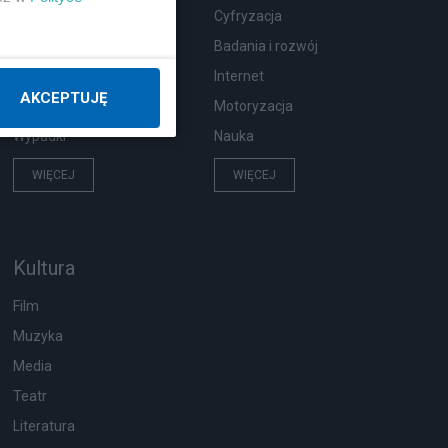
Zdrowie
Cyfryzacja
Podróże
Badania i rozwój
Pogoda
Internet
AKCEPTUJĘ
Ekologia
Motoryzacja
Wypadki
Nauka
WIĘCEJ
WIĘCEJ
Kultura
Film
Muzyka
Media
Teatr
Literatura