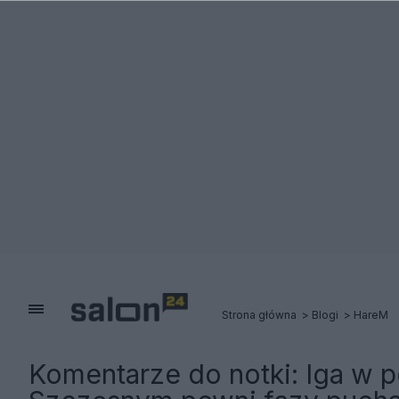
Strona główna
Blogi
HareM
Komentarze do notki:
Iga w p