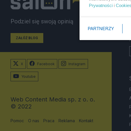
Prywatności
i
Cookie
Podziel się swoją opinią
PARTNERZY
ZAŁÓŻ BLOG
X
Facebook
Instagram
Youtube
Web Content Media sp. z o. o.
© 2022
Pomoc
O nas
Praca
Reklama
Kontakt