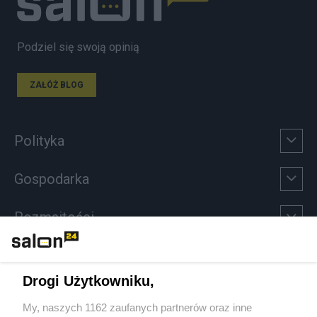
Podziel się swoją opinią
ZAŁÓŻ BLOG
Polityka
Gospodarka
Rozmaitości
Technologie
Drogi Użytkowniku,
Sport
My, naszych 1162 zaufanych partnerów oraz inne