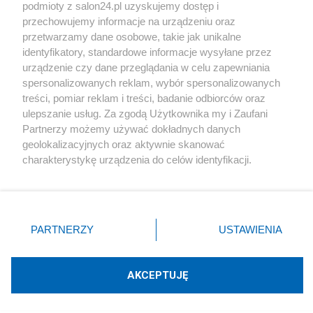
podmioty z salon24.pl uzyskujemy dostęp i
Społeczeństwo
przechowujemy informacje na urządzeniu oraz
przetwarzamy dane osobowe, takie jak unikalne
Kultura
identyfikatory, standardowe informacje wysyłane przez
urządzenie czy dane przeglądania w celu zapewniania
spersonalizowanych reklam, wybór spersonalizowanych
treści, pomiar reklam i treści, badanie odbiorców oraz
ulepszanie usług. Za zgodą Użytkownika my i Zaufani
X
Facebook
Instagram
Youtube
Partnerzy możemy używać dokładnych danych
geolokalizacyjnych oraz aktywnie skanować
charakterystykę urządzenia do celów identyfikacji.
Web Content Media sp. z o. o. © 2022
Ponieważ cenimy Twoją prywatność, prosimy o zgodę na
korzystanie z tych technologii poprzez kliknięcie
„Akceptuję”. Zgoda jest dobrowolna i zawsze możesz ją
Pomoc
O nas
Praca
Reklama
Kontakt
zmienić/wycofać klikając przycisk ustawień prywatności
PARTNERZY
USTAWIENIA
znajdujący się w lewym dolnym rogu strony
. Niektóre
rodzaje przetwarzania danych nie wymagają zgody
użytkownika, ale masz prawo sprzeciwić się takiemu
AKCEPTUJĘ
przetwarzaniu. Preferencje będą miały zastosowania tylko
Technologię dostarcza:
W3media.pl
na tej witrynie.