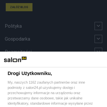
ZAŁÓŻ BLOG
Polityka
Gospodarka
Rozmaitości
Technologie
Drogi Użytkowniku,
Sport
My, naszych 1162 zaufanych partnerów oraz inne
podmioty z salon24.pl uzyskujemy dostęp i
Społeczeństwo
przechowujemy informacje na urządzeniu oraz
przetwarzamy dane osobowe, takie jak unikalne
Kultura
identyfikatory, standardowe informacje wysyłane przez