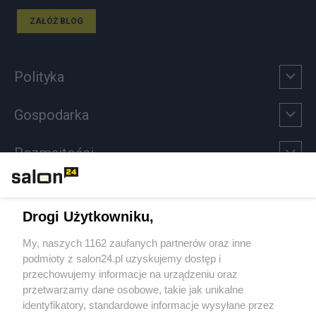
ZAŁÓŻ BLOG
Polityka
Gospodarka
Rozmaitości
Technologie
Drogi Użytkowniku,
Sport
My, naszych 1162 zaufanych partnerów oraz inne
podmioty z salon24.pl uzyskujemy dostęp i
Społeczeństwo
przechowujemy informacje na urządzeniu oraz
przetwarzamy dane osobowe, takie jak unikalne
Kultura
identyfikatory, standardowe informacje wysyłane przez