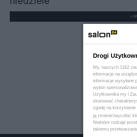
niedziele
« W
Drogi Użytkow
My, naszych 1162 zau
informacje na urządze
informacje wysyłane 
wybór spersonalizowan
Użytkownika my i Zau
skanować charakterys
zgodę na korzystanie 
ją zmienić/wycofać kl
Niektóre rodzaje prz
takiemu przetwarzaniu