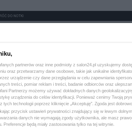
RÓĆ DO NOTKI
niku,
fanych partnerów oraz inne podmioty z salon24.pl uzyskujemy dost
niu oraz przetwarzamy dane osobowe, takie jak unikalne identyfikat
przez urządzenie czy dane przeglądania w celu zapewniania sperson
ych treści, pomiar reklam i treści, badanie odbiorców oraz ulepszan
fani Partnerzy możemy używać dokładnych danych geolokalizacyjn
tykę urządzenia do celów identyfikacji. Ponieważ cenimy Twoją pry
z tych technologii poprzez kliknięcie „Akceptuję”. Zgoda jest dobro
ikając przycisk ustawień prywatności znajdujący się w lewym dolny
etwarzania danych nie wymagają zgody użytkownika, ale masz prawo 
. Preferencje będą miały zastosowania tylko na tej witrynie.