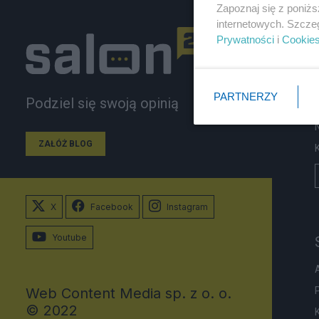
Zapoznaj się z poniż
internetowych. Szcze
Prywatności
i
Cookie
PARTNERZY
Podziel się swoją opinią
ZAŁÓŻ BLOG
X
Facebook
Instagram
Youtube
Web Content Media sp. z o. o.
© 2022