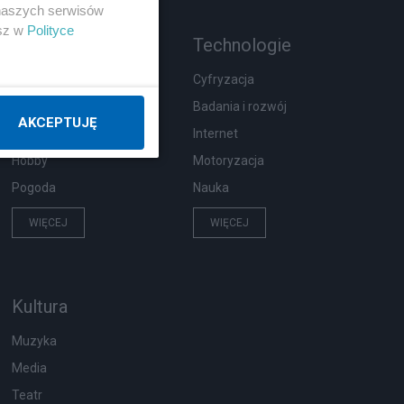
 naszych serwisów
esz w
Polityce
Rozmaitości
Technologie
Ekologia
Cyfryzacja
Wypadki
Badania i rozwój
AKCEPTUJĘ
Moda i uroda
Internet
Hobby
Motoryzacja
Pogoda
Nauka
WIĘCEJ
WIĘCEJ
Kultura
Muzyka
Media
Teatr