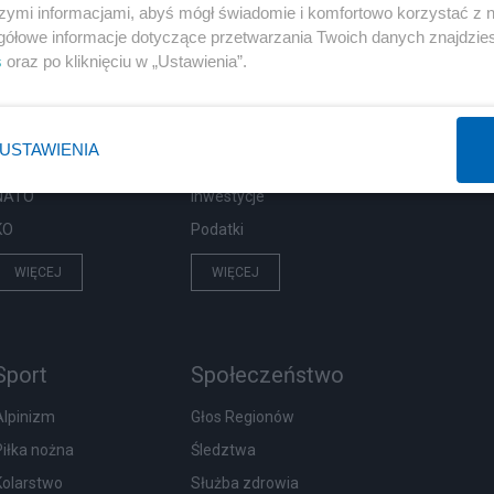
szymi informacjami, abyś mógł świadomie i komfortowo korzystać z
gółowe informacje dotyczące przetwarzania Twoich danych znajdzi
Polityka
Gospodarka
s
oraz po kliknięciu w „Ustawienia”.
PiS
Biznes
Rząd
Pieniądze
USTAWIENIA
Prezydent
Centralny Port Komunikacyjny
NATO
Inwestycje
KO
Podatki
WIĘCEJ
WIĘCEJ
Sport
Społeczeństwo
Alpinizm
Głos Regionów
Piłka nożna
Śledztwa
Kolarstwo
Służba zdrowia