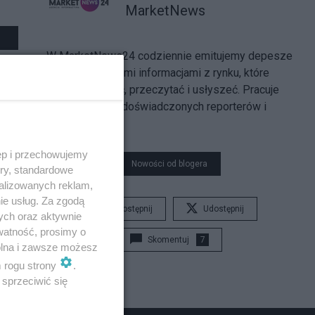
MarketNews
W MarketNews24 codziennie emitujemy depesze
z najważniejszymi informacjami z rynku, które
można obejrzeć, przeczytać i usłyszeć. Pracuje
dla nas zespół doświadczonych reporterów i
dziennikarzy.
ęp i przechowujemy
Nowości od blogera
ory, standardowe
alizowanych reklam,
ie usług. Za zgodą
Udostępnij
Udostępnij
ych oraz aktywnie
watność, prosimy o
Skomentuj
7
wolna i zawsze możesz
m rogu strony
.
sprzeciwić się