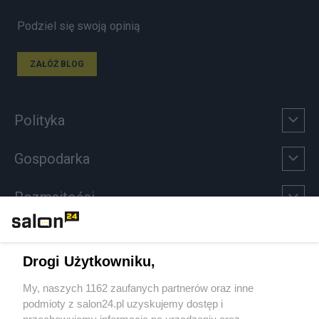
Podziel się swoją opinią
ZAŁÓŻ BLOG
Polityka
Gospodarka
Rozmaitości
Technologie
Drogi Użytkowniku,
Sport
My, naszych 1162 zaufanych partnerów oraz inne
podmioty z salon24.pl uzyskujemy dostęp i
Społeczeństwo