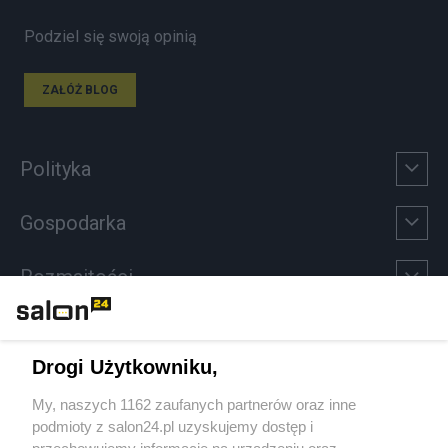
Podziel się swoją opinią
ZAŁÓŻ BLOG
Polityka
Gospodarka
Rozmaitości
Technologie
Drogi Użytkowniku,
Sport
My, naszych 1162 zaufanych partnerów oraz inne
podmioty z salon24.pl uzyskujemy dostęp i
Społeczeństwo