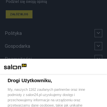
Podziel się swoją opinią
ZAŁÓŻ BLOG
Polityka
Gospodarka
Rozmaitości
Technologie
Drogi Użytkowniku,
Sport
My, naszych 1162 zaufanych partnerów oraz inne
podmioty z salon24.pl uzyskujemy dostęp i
Społeczeństwo
przechowujemy informacje na urządzeniu oraz
przetwarzamy dane osobowe, takie jak unikalne