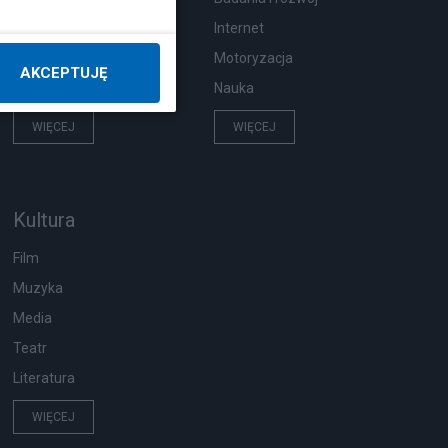
Pogoda
Internet
Ekologia
Motoryzacja
AKCEPTUJĘ
Wypadki
Nauka
WIĘCEJ
WIĘCEJ
Kultura
Film
Muzyka
Media
Teatr
Literatura
WIĘCEJ