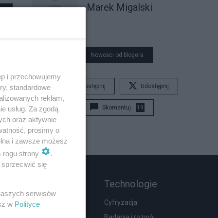
Marek Migalski
Nowości od blogera
ęp i przechowujemy
Udostępnij
Udostępnij
ory, standardowe
alizowanych reklam,
Skomentuj
19
ie usług. Za zgodą
ych oraz aktywnie
watność, prosimy o
wolna i zawsze możesz
m rogu strony
.
sprzeciwić się
Rozmaitości
Technologie
 naszych serwisów
Zdrowie
Cyfryzacja
esz w
Polityce
Podróże
Badania i rozwój