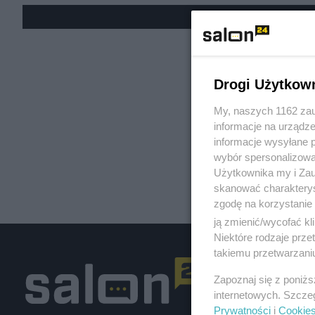
« W
Drogi Użytkow
My, naszych 1162 zau
informacje na urządze
informacje wysyłane 
wybór spersonalizowan
Użytkownika my i Zau
skanować charakterys
zgodę na korzystanie 
ją zmienić/wycofać kl
Niektóre rodzaje prz
takiemu przetwarzaniu
Zapoznaj się z poniż
internetowych. Szcze
Prywatności
i
Cookie