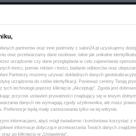
RÓĆ DO NOTKI
niku,
fanych partnerów oraz inne podmioty z salon24.pl uzyskujemy dost
niu oraz przetwarzamy dane osobowe, takie jak unikalne identyfikat
przez urządzenie czy dane przeglądania w celu zapewniania sperson
ych treści, pomiar reklam i treści, badanie odbiorców oraz ulepszan
fani Partnerzy możemy używać dokładnych danych geolokalizacyjn
tykę urządzenia do celów identyfikacji. Ponieważ cenimy Twoją pry
z tych technologii poprzez kliknięcie „Akceptuję”. Zgoda jest dobro
ikając przycisk ustawień prywatności znajdujący się w lewym dolny
etwarzania danych nie wymagają zgody użytkownika, ale masz prawo 
. Preferencje będą miały zastosowania tylko na tej witrynie.
Polityka
Gospodarka
szymi informacjami, abyś mógł świadomie i komfortowo korzystać z
Rosja
Biznes
gółowe informacje dotyczące przetwarzania Twoich danych znajdzi
s
oraz po kliknięciu w „Ustawienia”.
PiS
Pieniądze