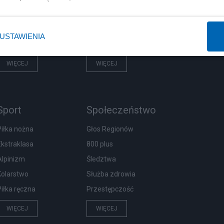
Rząd
Centralny Port Komunikacyjny
Prezydent
Inwestycje
USTAWIENIA
NATO
Podatki
WIĘCEJ
WIĘCEJ
Sport
Społeczeństwo
Piłka nożna
Głos Regionów
Ekstraklasa
800 plus
Alpinizm
Śledztwa
Kolarstwo
Służba zdrowia
Piłka ręczna
Przestępczość
WIĘCEJ
WIĘCEJ