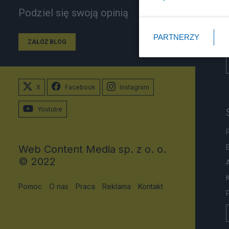
Podziel się swoją opinią
PARTNERZY
ZAŁÓŻ BLOG
X
Facebook
Instagram
Youtube
Web Content Media sp. z o. o.
© 2022
Pomoc
O nas
Praca
Reklama
Kontakt