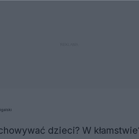
galski
chowywać dzieci? W kłamstwie