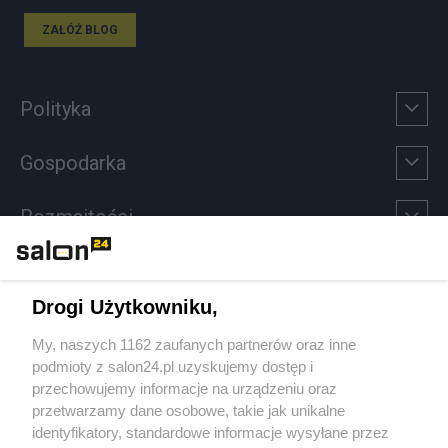
ZAŁÓŻ BLOG
Polityka
Gospodarka
Rozmaitości
Technologie
Drogi Użytkowniku,
Sport
My, naszych 1162 zaufanych partnerów oraz inne
podmioty z salon24.pl uzyskujemy dostęp i
Społeczeństwo
przechowujemy informacje na urządzeniu oraz
przetwarzamy dane osobowe, takie jak unikalne
Kultura
identyfikatory, standardowe informacje wysyłane przez