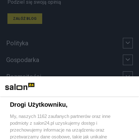
Podziel się swoją opinią
ZAŁÓŻ BLOG
Polityka
Gospodarka
Rozmaitości
Technologie
Drogi Użytkowniku,
Sport
My, naszych 1162 zaufanych partnerów oraz inne
podmioty z salon24.pl uzyskujemy dostęp i
Społeczeństwo
przechowujemy informacje na urządzeniu oraz
przetwarzamy dane osobowe, takie jak unikalne