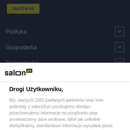
ZAŁÓŻ BLOG
Polityka
Gospodarka
Rozmaitości
Technologie
Drogi Użytkowniku,
Sport
My, naszych 1162 zaufanych partnerów oraz inne
podmioty z salon24.pl uzyskujemy dostęp i
Społeczeństwo
przechowujemy informacje na urządzeniu oraz
przetwarzamy dane osobowe, takie jak unikalne
Kultura
identyfikatory, standardowe informacje wysyłane przez