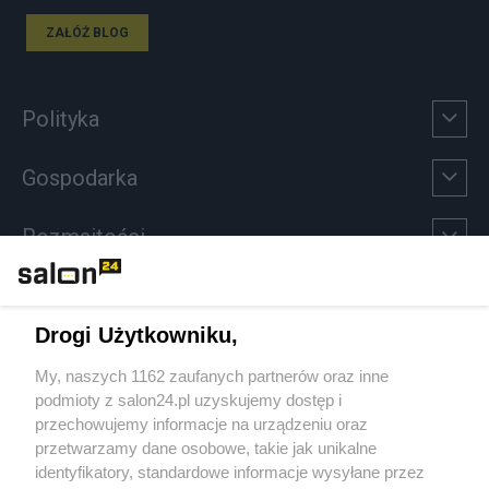
ZAŁÓŻ BLOG
Polityka
Gospodarka
Rozmaitości
Technologie
Drogi Użytkowniku,
Sport
My, naszych 1162 zaufanych partnerów oraz inne
podmioty z salon24.pl uzyskujemy dostęp i
Społeczeństwo
przechowujemy informacje na urządzeniu oraz
przetwarzamy dane osobowe, takie jak unikalne
Kultura
identyfikatory, standardowe informacje wysyłane przez