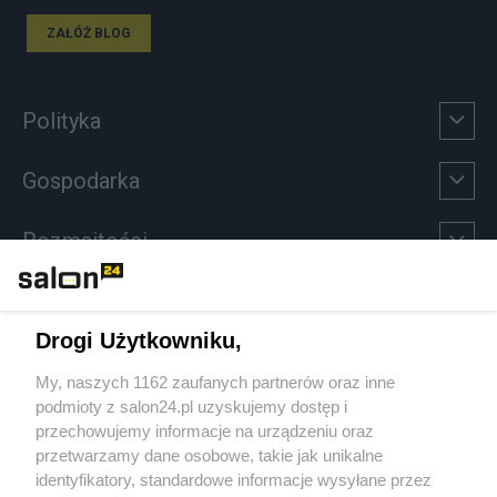
ZAŁÓŻ BLOG
Polityka
Gospodarka
Rozmaitości
Technologie
Drogi Użytkowniku,
Sport
My, naszych 1162 zaufanych partnerów oraz inne
podmioty z salon24.pl uzyskujemy dostęp i
Społeczeństwo
przechowujemy informacje na urządzeniu oraz
przetwarzamy dane osobowe, takie jak unikalne
Kultura
identyfikatory, standardowe informacje wysyłane przez