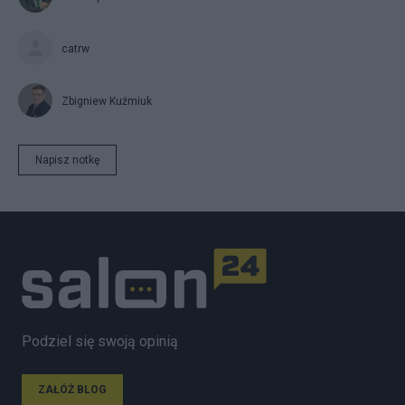
catrw
Zbigniew Kuźmiuk
Napisz notkę
Podziel się swoją opinią
ZAŁÓŻ BLOG