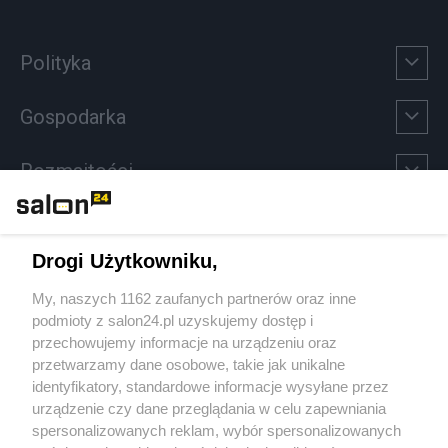
Polityka
Gospodarka
Rozmaitości
Technologie
Drogi Użytkowniku,
Sport
My, naszych 1162 zaufanych partnerów oraz inne
podmioty z salon24.pl uzyskujemy dostęp i
Społeczeństwo
przechowujemy informacje na urządzeniu oraz
przetwarzamy dane osobowe, takie jak unikalne
Kultura
identyfikatory, standardowe informacje wysyłane przez
urządzenie czy dane przeglądania w celu zapewniania
spersonalizowanych reklam, wybór spersonalizowanych