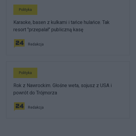
Polityka
Karaoke, basen z kulkami i tańce hulańce. Tak
resort "przepalał" publiczną kasę
Redakcja
Polityka
Rok z Nawrockim. Głośne weta, sojusz z USA i
powrót do Trójmorza
Redakcja