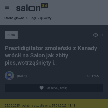
Strona główna
Blogi
quwerty
91
BLOG
Prestidigitator smoleński z Kanady
wrócił na Salon jak zbity
pies,wstrząśnięty i..
quwerty
POLITYKA
Obserwuj notkę
25.06.2025 , ostatnia aktualizacja: 25.06.2025, 18:18