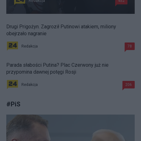
Redakcja
452
Drugi Prigożyn. Zagroził Putinowi atakiem, miliony
obejrzało nagranie
Redakcja
78
Parada słabości Putina? Plac Czerwony już nie
przypomina dawnej potęgi Rosji
Redakcja
206
#
PiS