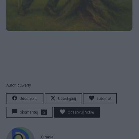
Autor: quwerty
Udostępnij
Udostępnij
Lubię to!
Skomentuj
2
Obserwuj notkę
O mnie