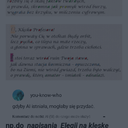
-
np.do
napisania Elegii na klęskę