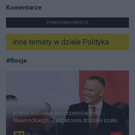
Komentarze
POKAŻ KOMENTARZE (2)
Inne tematy w dziale
Polityka
#
Rosja
Kreml wściekły po przemówieniu
Nawrockiego. Zacharowa dostała szału