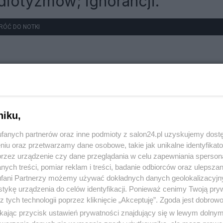
diotyzmów; ignorancji.
RÓĆ DO NOTKI
niku,
fanych partnerów oraz inne podmioty z salon24.pl uzyskujemy dost
niu oraz przetwarzamy dane osobowe, takie jak unikalne identyfikat
przez urządzenie czy dane przeglądania w celu zapewniania sperson
ych treści, pomiar reklam i treści, badanie odbiorców oraz ulepszan
fani Partnerzy możemy używać dokładnych danych geolokalizacyjn
tykę urządzenia do celów identyfikacji. Ponieważ cenimy Twoją pry
z tych technologii poprzez kliknięcie „Akceptuję”. Zgoda jest dobro
ikając przycisk ustawień prywatności znajdujący się w lewym dolny