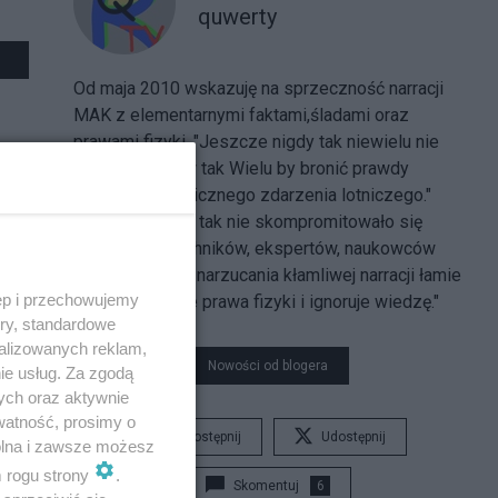
quwerty
Od maja 2010 wskazuję na sprzeczność narracji
MAK z elementarnymi faktami,śladami oraz
prawami fizyki. "Jeszcze nigdy tak niewielu nie
stanęło przeciw tak Wielu by bronić prawdy
dotyczącej tragicznego zdarzenia lotniczego."
"Jeszcze nigdy tak nie skompromitowało się
środowisko techników, ekspertów, naukowców
milcząc gdy do narzucania kłamliwej narracji łamie
ęp i przechowujemy
się elementarne prawa fizyki i ignoruje wiedzę."
ory, standardowe
alizowanych reklam,
Nowości od blogera
ie usług. Za zgodą
ych oraz aktywnie
watność, prosimy o
Udostępnij
Udostępnij
wolna i zawsze możesz
m rogu strony
.
Skomentuj
6