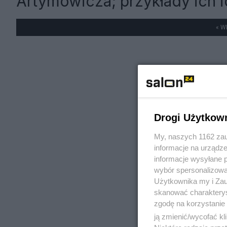
Artymowicza; przykłady ich i
« W
Drogi Użytkow
My, naszych 1162 zau
informacje na urządze
informacje wysyłane 
wybór spersonalizowan
Użytkownika my i Zau
skanować charakterys
zgodę na korzystanie 
ją zmienić/wycofać kl