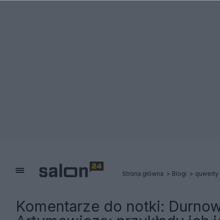
Strona główna
Blogi
quwerty
Komentarze do notki:
Durnow