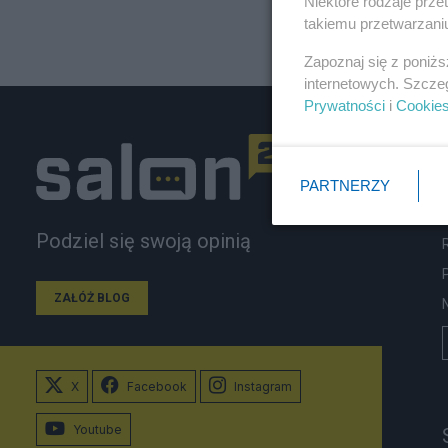
Niektóre rodzaje prz
takiemu przetwarzaniu
Zapoznaj się z poniż
internetowych. Szcze
Prywatności
i
Cookie
PARTNERZY
Podziel się swoją opinią
ZAŁÓŻ BLOG
X
Facebook
Instagram
Youtube