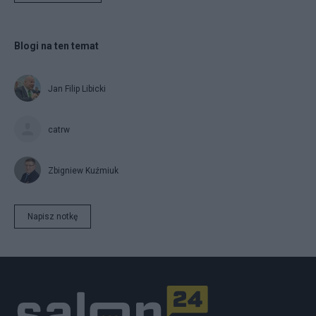
Blogi na ten temat
Jan Filip Libicki
catrw
Zbigniew Kuźmiuk
Napisz notkę