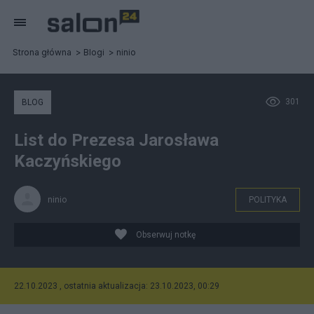
Strona główna
Blogi
ninio
301
BLOG
List do Prezesa Jarosława
Kaczyńskiego
ninio
POLITYKA
Obserwuj notkę
22.10.2023 , ostatnia aktualizacja: 23.10.2023, 00:29