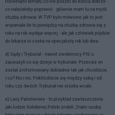
rozwinięto tematu co nie poszło do końca dobrze -
co należałoby poprawić - głównie mam tu na myśli
służbę zdrowia. W TVP było mówione jak to jest
wspaniale ile to pieniędzy na służbę zdrowia się z
roku na rok wydaje więcej - ale jak człowiek pójdzie
do lekarza to czeka na specjalistę rok lub dwa.
d) Sądy i Trybunał - nawet zwolennicy PIS-u
zauważyli co się dzieje w trybunale. Przecież on
został zreformowany dokładnie tak jak chcieliście.
I co? No i nic. Pokłóciliście się między sobą i od
roku czy dwóch Trybunał nie orzeka wcale.
e) Lasy Państwowe - to przykład zawłaszczenia
jaki ludzie Solidarnej Polski zrobili. Znam osobę
która tam pracuje i dzięki takiemu zachowaniu w