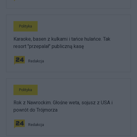
Polityka
Karaoke, basen z kulkami i tańce hulańce. Tak
resort "przepalał" publiczną kasę
Redakcja
Polityka
Rok z Nawrockim. Głośne weta, sojusz z USA i
powrót do Trójmorza
Redakcja