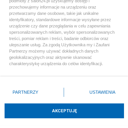
podmioty z salon24.pl uzyskujemy dostęp i
Społeczeństwo
przechowujemy informacje na urządzeniu oraz
przetwarzamy dane osobowe, takie jak unikalne
Kultura
identyfikatory, standardowe informacje wysyłane przez
urządzenie czy dane przeglądania w celu zapewniania
spersonalizowanych reklam, wybór spersonalizowanych
treści, pomiar reklam i treści, badanie odbiorców oraz
ulepszanie usług. Za zgodą Użytkownika my i Zaufani
X
Facebook
Instagram
Youtube
Partnerzy możemy używać dokładnych danych
geolokalizacyjnych oraz aktywnie skanować
charakterystykę urządzenia do celów identyfikacji.
Web Content Media sp. z o. o. © 2022
Ponieważ cenimy Twoją prywatność, prosimy o zgodę na
korzystanie z tych technologii poprzez kliknięcie
„Akceptuję”. Zgoda jest dobrowolna i zawsze możesz ją
Pomoc
O nas
Praca
Reklama
Kontakt
zmienić/wycofać klikając przycisk ustawień prywatności
PARTNERZY
USTAWIENIA
znajdujący się w lewym dolnym rogu strony
. Niektóre
rodzaje przetwarzania danych nie wymagają zgody
użytkownika, ale masz prawo sprzeciwić się takiemu
AKCEPTUJĘ
przetwarzaniu. Preferencje będą miały zastosowania tylko
Technologię dostarcza:
W3media.pl
na tej witrynie.