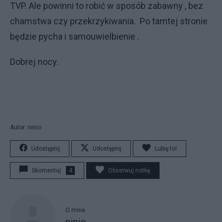
TVP. Ale powinni to robić w sposób zabawny , bez
chamstwa czy przekrzykiwania. Po tamtej stronie
będzie pycha i samouwielbienie .
Dobrej nocy.
Autor: ninio
Udostępnij
Udostępnij
Lubię to!
Skomentuj
4
Obserwuj notkę
O mnie