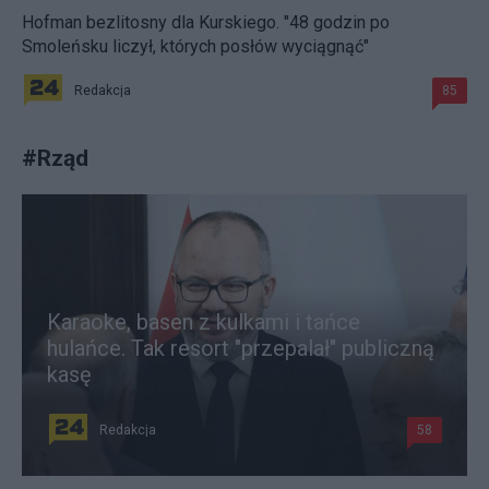
Hofman bezlitosny dla Kurskiego. "48 godzin po
Smoleńsku liczył, których posłów wyciągnąć"
Redakcja
85
#
Rząd
Karaoke, basen z kulkami i tańce
hulańce. Tak resort "przepalał" publiczną
kasę
Redakcja
58