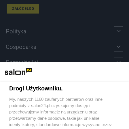
ZAŁÓŻ BLOG
Polityka
Gospodarka
Rozmaitości
Technologie
Drogi Użytkowniku,
Sport
My, naszych 1160 zaufanych partnerów oraz inne
podmioty z salon24.pl uzyskujemy dostęp i
Społeczeństwo
przechowujemy informacje na urządzeniu oraz
przetwarzamy dane osobowe, takie jak unikalne
Kultura
identyfikatory, standardowe informacje wysyłane przez