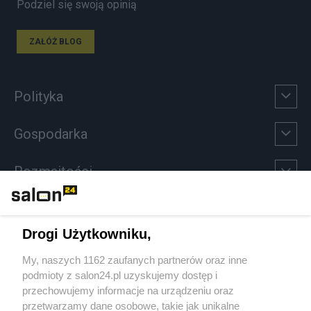
Podziel się swoją opinią
ZAŁÓŻ BLOG
Polityka
Gospodarka
Rozmaitości
Technologie
Drogi Użytkowniku,
Sport
My, naszych 1162 zaufanych partnerów oraz inne
podmioty z salon24.pl uzyskujemy dostęp i
Społeczeństwo
przechowujemy informacje na urządzeniu oraz
przetwarzamy dane osobowe, takie jak unikalne