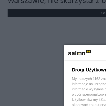
Warszawie, nie skorzystał z o
« W
Drogi Użytkow
My, naszych 1162 zau
informacje na urządze
informacje wysyłane 
wybór spersonalizowan
Użytkownika my i Zau
skanować charakterys