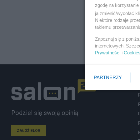
zgodę na korzystanie 
ją zmienić/wycofać kl
Niektóre rodzaje prz
takiemu przetwarzaniu
Zapoznaj się z poniż
internetowych. Szcze
Prywatności
i
Cookie
PARTNERZY
Podziel się swoją opinią
ZAŁÓŻ BLOG