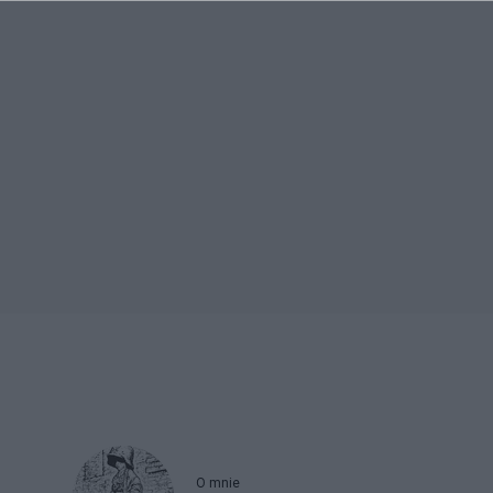
w
O mnie