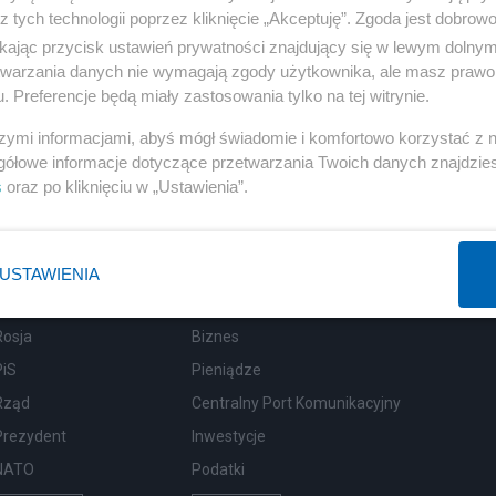
z tych technologii poprzez kliknięcie „Akceptuję”. Zgoda jest dobro
ikając przycisk ustawień prywatności znajdujący się w lewym dolny
etwarzania danych nie wymagają zgody użytkownika, ale masz prawo 
. Preferencje będą miały zastosowania tylko na tej witrynie.
szymi informacjami, abyś mógł świadomie i komfortowo korzystać z
gółowe informacje dotyczące przetwarzania Twoich danych znajdzi
s
oraz po kliknięciu w „Ustawienia”.
USTAWIENIA
Polityka
Gospodarka
Rosja
Biznes
PiS
Pieniądze
Rząd
Centralny Port Komunikacyjny
Prezydent
Inwestycje
NATO
Podatki