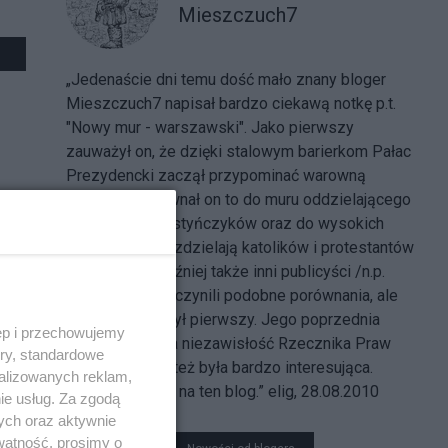
Mieszczuch7
„Jedenaście dni temu dość mało znany bloger
Mieszczuch7 napisał bardzo ciekawą notkę p.t.
"Nowy mur - warszawski". Jako pierwszy
zauważył on, że dzięki stalowym barierkom Pałac
Prezydencki zaczął przypominać warowną
twierdzę. Porównał on to do muru oddzielającego
Żydów od Palestyńczyków oraz do wysokich
płotów, które rozdzielają katolików i protestantów
w Belfaście. Później także inni publicyści /n.p.
Johny Pollack/ czynili podobne porównania, ale
Mieszczuch7 był pierwszy. Jego poprzednia
ęp i przechowujemy
notka o ataku na niezawisłość Rzecznika Praw
ory, standardowe
Obywatelskich też była bardzo interesująca.
alizowanych reklam,
Warto zaglądać na ten blog.” elig, 28.08.2010
ie usług. Za zgodą
ych oraz aktywnie
watność, prosimy o