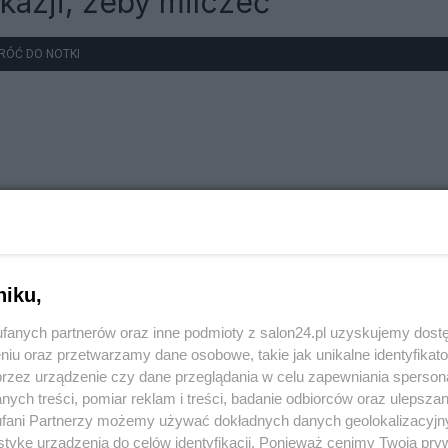
kazji, żeby milczeć
RÓĆ DO NOTKI
niku,
fanych partnerów oraz inne podmioty z salon24.pl uzyskujemy dost
niu oraz przetwarzamy dane osobowe, takie jak unikalne identyfikat
przez urządzenie czy dane przeglądania w celu zapewniania sperson
ych treści, pomiar reklam i treści, badanie odbiorców oraz ulepszan
fani Partnerzy możemy używać dokładnych danych geolokalizacyjn
tykę urządzenia do celów identyfikacji. Ponieważ cenimy Twoją pry