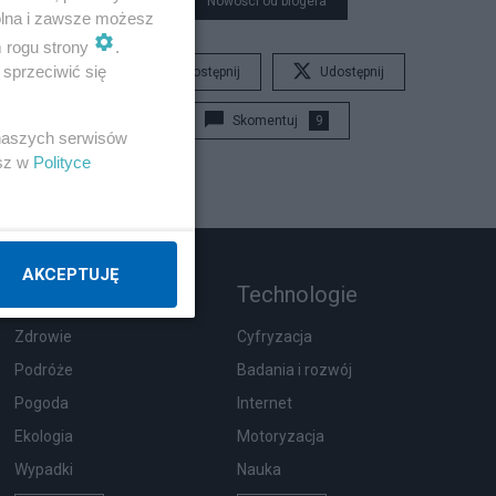
Nowości od blogera
wolna i zawsze możesz
m rogu strony
.
sprzeciwić się
Udostępnij
Udostępnij
Skomentuj
9
 naszych serwisów
esz w
Polityce
AKCEPTUJĘ
Rozmaitości
Technologie
Zdrowie
Cyfryzacja
Podróże
Badania i rozwój
Pogoda
Internet
Ekologia
Motoryzacja
Wypadki
Nauka