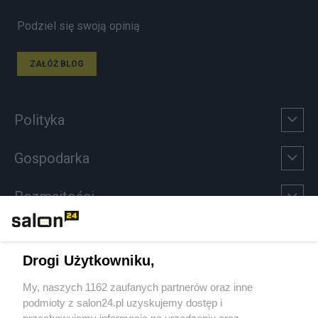
Podziel się swoją opinią
ZAŁÓŻ BLOG
Polityka
Gospodarka
Rozmaitości
Technologie
Drogi Użytkowniku,
Sport
My, naszych 1162 zaufanych partnerów oraz inne
podmioty z salon24.pl uzyskujemy dostęp i
Społeczeństwo