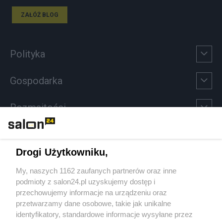
ZAŁÓŻ BLOG
Polityka
Gospodarka
Rozmaitości
Technologie
Drogi Użytkowniku,
Sport
My, naszych 1162 zaufanych partnerów oraz inne
podmioty z salon24.pl uzyskujemy dostęp i
Społeczeństwo
przechowujemy informacje na urządzeniu oraz
przetwarzamy dane osobowe, takie jak unikalne
Kultura
identyfikatory, standardowe informacje wysyłane przez