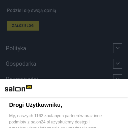
Podziel się swoją opinią
ZAŁÓŻ BLOG
Polityka
Gospodarka
Rozmaitości
Technologie
Drogi Użytkowniku,
Sport
My, naszych 1162 zaufanych partnerów oraz inne
podmioty z salon24.pl uzyskujemy dostęp i
Społeczeństwo