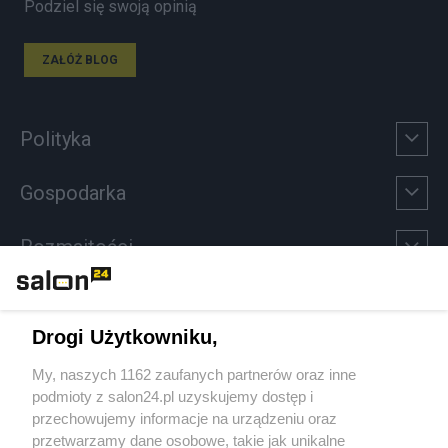
Podziel się swoją opinią
ZAŁÓŻ BLOG
Polityka
Gospodarka
Rozmaitości
Technologie
Drogi Użytkowniku,
Sport
My, naszych 1162 zaufanych partnerów oraz inne
podmioty z salon24.pl uzyskujemy dostęp i
Społeczeństwo
przechowujemy informacje na urządzeniu oraz
przetwarzamy dane osobowe, takie jak unikalne