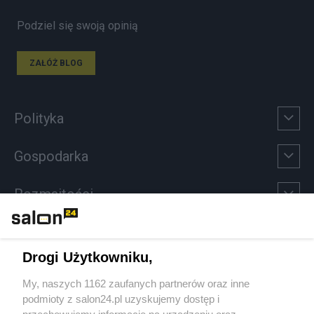
Podziel się swoją opinią
ZAŁÓŻ BLOG
Polityka
Gospodarka
Rozmaitości
Technologie
Drogi Użytkowniku,
Sport
My, naszych 1162 zaufanych partnerów oraz inne
podmioty z salon24.pl uzyskujemy dostęp i
Społeczeństwo