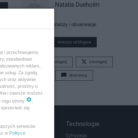
Natalia Dueholm
Analizy i obserwacje
Nowości od blogera
ęp i przechowujemy
ory, standardowe
Udostępnij
Udostępnij
alizowanych reklam,
ie usług. Za zgodą
Skomentuj
ych oraz aktywnie
watność, prosimy o
wolna i zawsze możesz
m rogu strony
.
sprzeciwić się
Rozmaitości
Technologie
 naszych serwisów
esz w
Polityce
Zdrowie
Cyfryzacja