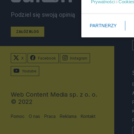
Prywatności
i
Cookie
Podziel się swoją opinią
PARTNERZY
ZAŁÓŻ BLOG
X
Facebook
Instagram
Youtube
Web Content Media sp. z o. o.
© 2022
Pomoc
O nas
Praca
Reklama
Kontakt