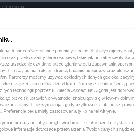
RÓĆ DO NOTKI
niku,
fanych partnerów oraz inne podmioty z salon24.pl uzyskujemy dost
niu oraz przetwarzamy dane osobowe, takie jak unikalne identyfikat
przez urządzenie czy dane przeglądania w celu zapewniania sperson
ych treści, pomiar reklam i treści, badanie odbiorców oraz ulepszan
fani Partnerzy możemy używać dokładnych danych geolokalizacyjn
tykę urządzenia do celów identyfikacji. Ponieważ cenimy Twoją pry
z tych technologii poprzez kliknięcie „Akceptuję”. Zgoda jest dobro
ikając przycisk ustawień prywatności znajdujący się w lewym dolny
etwarzania danych nie wymagają zgody użytkownika, ale masz prawo 
. Preferencje będą miały zastosowania tylko na tej witrynie.
Polityka
Gospodarka
szymi informacjami, abyś mógł świadomie i komfortowo korzystać z
gółowe informacje dotyczące przetwarzania Twoich danych znajdzi
Rosja
Biznes