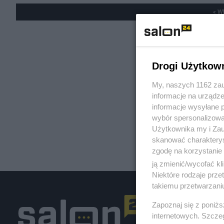
« W
Drogi Użytkow
My, naszych 1162 zau
informacje na urządze
informacje wysyłane 
wybór spersonalizowan
Użytkownika my i Zau
skanować charakterys
zgodę na korzystanie 
ją zmienić/wycofać kl
Niektóre rodzaje prz
takiemu przetwarzaniu
Zapoznaj się z poniż
internetowych. Szcze