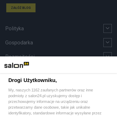
ZAŁÓŻ BLOG
Polityka
Gospodarka
Rozmaitości
Technologie
Drogi Użytkowniku,
Sport
My, naszych 1162 zaufanych partnerów oraz inne
podmioty z salon24.pl uzyskujemy dostęp i
Społeczeństwo
przechowujemy informacje na urządzeniu oraz
przetwarzamy dane osobowe, takie jak unikalne
Kultura
identyfikatory, standardowe informacje wysyłane przez