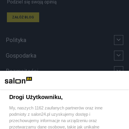
Podziel się swoją opinią
ZAŁÓŻ BLOG
Polityka
Gospodarka
Rozmaitości
Technologie
Drogi Użytkowniku,
Sport
My, naszych 1162 zaufanych partnerów oraz inne
podmioty z salon24.pl uzyskujemy dostęp i
Społeczeństwo
przechowujemy informacje na urządzeniu oraz
przetwarzamy dane osobowe, takie jak unikalne