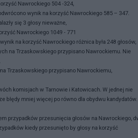
korzyść Nawrockiego 504 -324,
 odwrócono wynik na korzyść Nawrockiego 585 – 347.
azły się 3 głosy nieważne,
korzyść Nawrockiego 1049 - 771
ynik na korzyść Nawrockiego różnica była 248 głosów,
nych na Trzaskowskiego przypisano Nawrockiemu. Nie
,
h na Trzaskowskiego przypisano Nawrockiemu,
óch komisjach w Tarnowie i Katowicach. W jednej nie
ze błędy mniej więcej po równo dla obydwu kandydatów.
m przypadków przesunięcia głosów na Nawrockiego, d
rzypadków kiedy przesunięto by głosy na korzyść