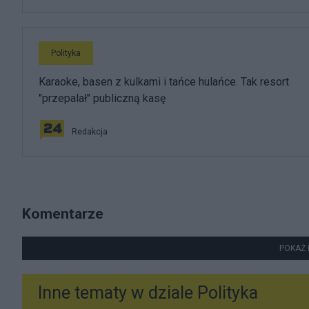
Polityka
Karaoke, basen z kulkami i tańce hulańce. Tak resort
"przepalał" publiczną kasę
Redakcja
Komentarze
POKAŻ 
Inne tematy w dziale
Polityka