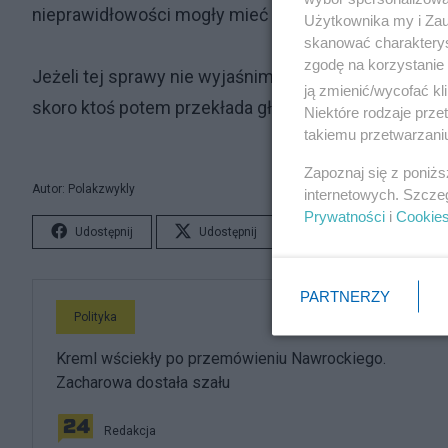
nieprawidłowości mogły mieć wpływ na wynik.
Użytkownika my i Zau
skanować charakterys
zgodę na korzystanie 
Jeżeli tej sprawy nie wyjaśnimy to nie ma sensu o
ją zmienić/wycofać kl
skoro ktoś potem przekłada głosy?
Niektóre rodzaje prz
takiemu przetwarzaniu
Zapoznaj się z poniż
Autor: Polakzwykly
internetowych. Szcze
Prywatności
i
Cookie
Udostępnij
Udostępnij
Lubię to!
S
PARTNERZY
Polityka
Kreml wściekły po przemówieniu Nawrockiego.
Zacharowa dostała szału
Redakcja