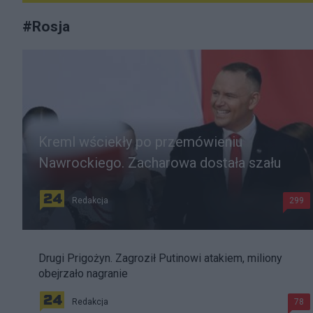
#
Rosja
Kreml wściekły po przemówieniu
Nawrockiego. Zacharowa dostała szału
Redakcja
299
Drugi Prigożyn. Zagroził Putinowi atakiem, miliony
obejrzało nagranie
Redakcja
78