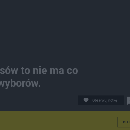
osów to nie ma co
wyborów.
Obserwuj notkę
BLO