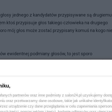
y głosy jednego z kandydatów przypisywane są drugiemu
m ktoś przypisuje głos takiego człowieka na drugiego
skoro mój głos może zostać przypisany komuś na kogo ni
ów ewidentnej podmiany głosów, to jest sporo
więcej. Czy miały one wpływ na końcowy wynik? Na bazi
y teraz przeliczyć głosy na przykład w 1000 losowych
est skala tych nieprawidłowości i czy miała ona wpływ n
niku,
fanych partnerów oraz inne podmioty z salon24.pl uzyskujemy dost
znaczyły po na przykład po 200 komisji w których
niu oraz przetwarzamy dane osobowe, takie jak unikalne identyfikat
przez urządzenie czy dane przeglądania w celu zapewniania sperson
wi uzyskanych wyników można by stwierdzić czy
ych treści, pomiar reklam i treści, badanie odbiorców oraz ulepszan