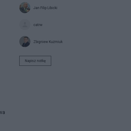
Jan Filip Libicki
catrw
Zbigniew Kuźmiuk
Napisz notkę
wa