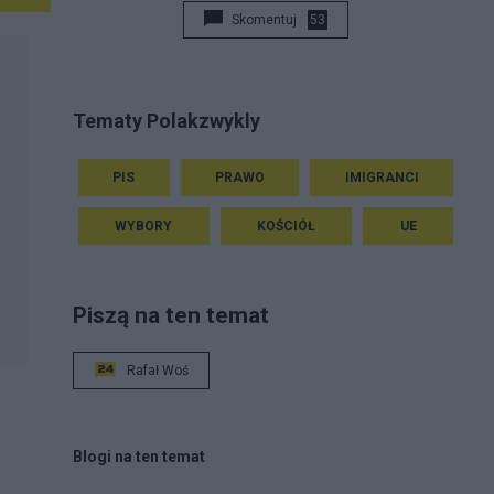
Skomentuj
53
Tematy Polakzwykly
PIS
PRAWO
IMIGRANCI
WYBORY
KOŚCIÓŁ
UE
Piszą na ten temat
Rafał Woś
Blogi na ten temat