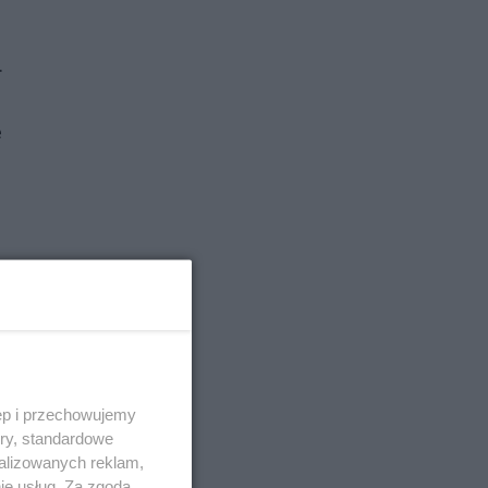
.
e
e
a
ęp i przechowujemy
ory, standardowe
alizowanych reklam,
ie usług. Za zgodą