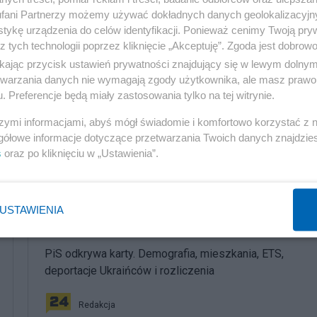
fani Partnerzy możemy używać dokładnych danych geolokalizacyjn
tykę urządzenia do celów identyfikacji. Ponieważ cenimy Twoją pry
z tych technologii poprzez kliknięcie „Akceptuję”. Zgoda jest dobro
rganizacji następnych wyborów, ponieważ po co głosować
ikając przycisk ustawień prywatności znajdujący się w lewym dolny
etwarzania danych nie wymagają zgody użytkownika, ale masz prawo 
. Preferencje będą miały zastosowania tylko na tej witrynie.
szymi informacjami, abyś mógł świadomie i komfortowo korzystać z
gółowe informacje dotyczące przetwarzania Twoich danych znajdzi
s
oraz po kliknięciu w „Ustawienia”.
komentuj
53
Obserwuj notkę
USTAWIENIA
Polityka
PiS odkrywa karty. Demografia, mieszkania, ETS,
deportacje Ukraińców i rozliczenia
Redakcja