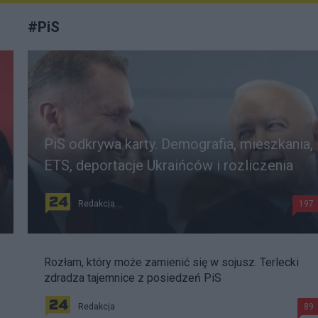
#
PiS
PiS odkrywa karty. Demografia, mieszkania,
ETS, deportacje Ukraińców i rozliczenia
Redakcja
197
Rozłam, który może zamienić się w sojusz. Terlecki
zdradza tajemnice z posiedzeń PiS
Redakcja
89