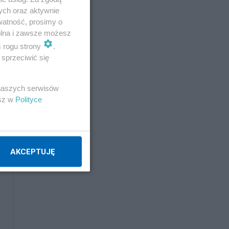
ych oraz aktywnie
watność, prosimy o
wolna i zawsze możesz
m rogu strony
.
sprzeciwić się
 naszych serwisów
esz w
Polityce
AKCEPTUJĘ