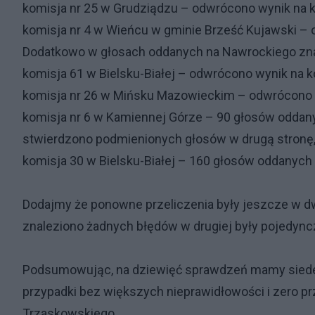
komisja nr 25 w Grudziądzu – odwrócono wynik na 
komisja nr 4 w Wieńcu w gminie Brześć Kujawski –
Dodatkowo w głosach oddanych na Nawrockiego znal
komisja 61 w Bielsku-Białej – odwrócono wynik na 
komisja nr 26 w Mińsku Mazowieckim – odwrócono w
komisja nr 6 w Kamiennej Górze – 90 głosów odda
stwierdzono podmienionych głosów w drugą stronę
komisja 30 w Bielsku-Białej – 160 głosów oddanyc
Dodajmy że ponowne przeliczenia były jeszcze w dw
znaleziono żadnych błędów w drugiej były pojedync
Podsumowując, na dziewięć sprawdzeń mamy siede
przypadki bez większych nieprawidłowości i zero p
Trzaskowskiego.