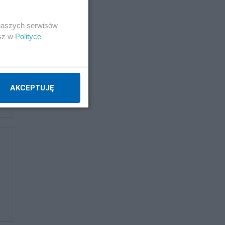
 naszych serwisów
esz w
Polityce
AKCEPTUJĘ