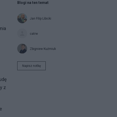
Blogi na ten temat
Jan Filip Libicki
nia
catrw
Zbigniew Kuźmiuk
Napisz notkę
Dudę
y z
e