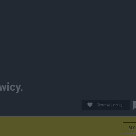
wicy.
Obserwuj notkę
BLO