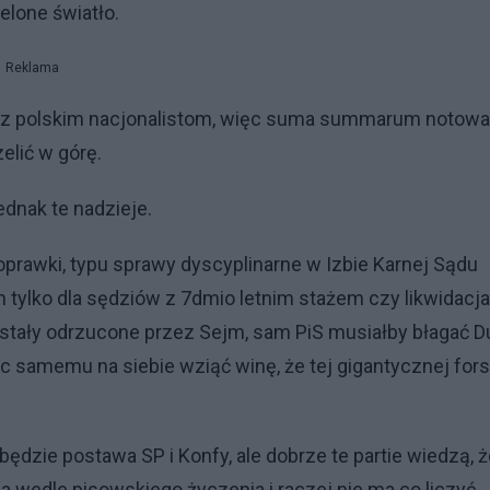
elone światło.
Reklama
 oraz polskim nacjonalistom, więc suma summarum notowa
elić w górę.
dnak te nadzieje.
prawki, typu sprawy dyscyplinarne w Izbie Karnej Sądu
tylko dla sędziów z 7dmio letnim stażem czy likwidacja
stały odrzucone przez Sejm, sam PiS musiałby błagać 
c samemu na siebie wziąć winę, że tej gigantycznej fors
dzie postawa SP i Konfy, ale dobrze te partie wiedzą, ż
a wedle pisowskiego życzenia i raczej nie ma co liczyć