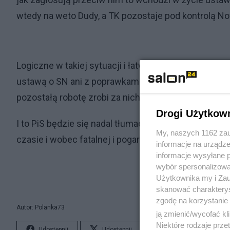
wtedy na weto Dudy, a TK pozostaje pod kontrolą N
Logiczne w takiej sytuacji i łatwe do zaakceptowani
ustawą o SN ani z poprawkami Senatu ani bez nich, c
pozostałą robotę zrobi za nich, bo przy ich głosie
Drogi Użytkow
I to PiS będzie się nadal tłumaczył, że forsy unijne
My, naszych 1162 zau
czasie i wobec fatalnej i pogarszającej się finansowe
informacje na urządze
informacje wysyłane 
wybór spersonalizowan
Użytkownika my i Zau
skanować charakterys
zgodę na korzystanie 
Autor: Polanka73
ją zmienić/wycofać kl
Niektóre rodzaje prz
Udostępnij
Udostępnij
Lubię to!
S