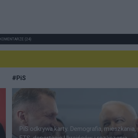
KOMENTARZE (24)
#
PiS
PiS odkrywa karty. Demografia, mieszkania,