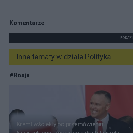
Komentarze
POKAŻ 
Inne tematy w dziale
Polityka
#
Rosja
Kreml wściekły po przemówieniu