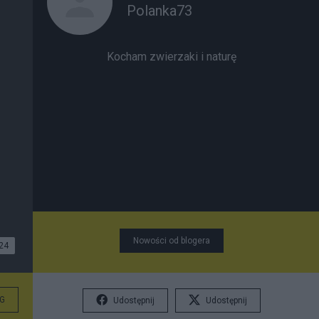
Polanka73
Kocham zwierzaki i naturę
Nowości od blogera
24
G
Udostępnij
Udostępnij