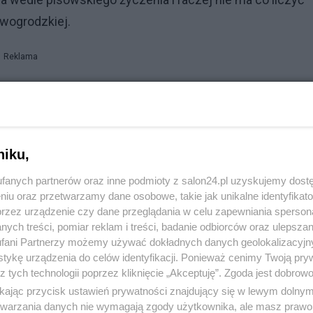
owogrodzkiej.
Reklama
a przez ich elektorat będzie tłumaczenie, że nie są za n
zyli wstrzymują się od głosu. Wiedząc, że PiS całą
 wstrzymującym się przechodzą senackie poprawki.
niku,
j nadal nie ma, już prawie DWA lata, w tym trudnym wojen
fanych partnerów oraz inne podmioty z salon24.pl uzyskujemy dost
j sytuacji kraju.
niu oraz przetwarzamy dane osobowe, takie jak unikalne identyfikat
przez urządzenie czy dane przeglądania w celu zapewniania sperson
ych treści, pomiar reklam i treści, badanie odbiorców oraz ulepszan
fani Partnerzy możemy używać dokładnych danych geolokalizacyjn
tykę urządzenia do celów identyfikacji. Ponieważ cenimy Twoją pry
z tych technologii poprzez kliknięcie „Akceptuję”. Zgoda jest dobro
ikając przycisk ustawień prywatności znajdujący się w lewym dolny
etwarzania danych nie wymagają zgody użytkownika, ale masz prawo 
komentuj
24
Obserwuj notkę