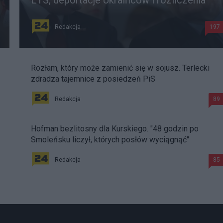
ETS, deportacje Ukraińców i rozliczenia
Redakcja
197
Rozłam, który może zamienić się w sojusz. Terlecki
zdradza tajemnice z posiedzeń PiS
Redakcja
89
Hofman bezlitosny dla Kurskiego. "48 godzin po
Smoleńsku liczył, których posłów wyciągnąć"
Redakcja
85