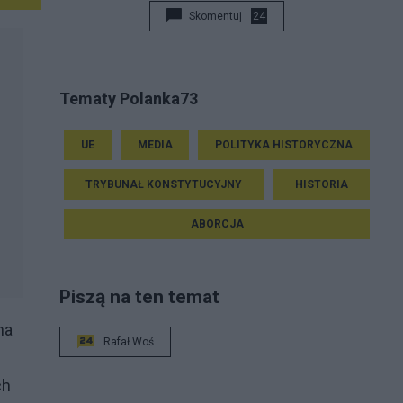
Skomentuj
24
Tematy Polanka73
UE
MEDIA
POLITYKA HISTORYCZNA
TRYBUNAŁ KONSTYTUCYJNY
HISTORIA
ABORCJA
Piszą na ten temat
na
Rafał Woś
ch