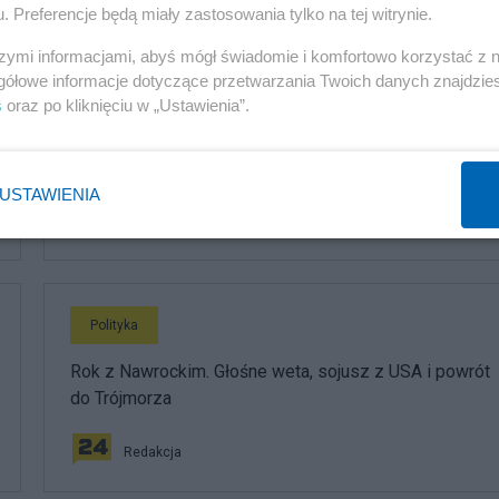
. Preferencje będą miały zastosowania tylko na tej witrynie.
szymi informacjami, abyś mógł świadomie i komfortowo korzystać z
gółowe informacje dotyczące przetwarzania Twoich danych znajdzi
Polityka
s
oraz po kliknięciu w „Ustawienia”.
PiS odkrywa karty. Demografia, mieszkania, ETS,
deportacje Ukraińców i rozliczenia
USTAWIENIA
Redakcja
Polityka
Rok z Nawrockim. Głośne weta, sojusz z USA i powrót
do Trójmorza
Redakcja