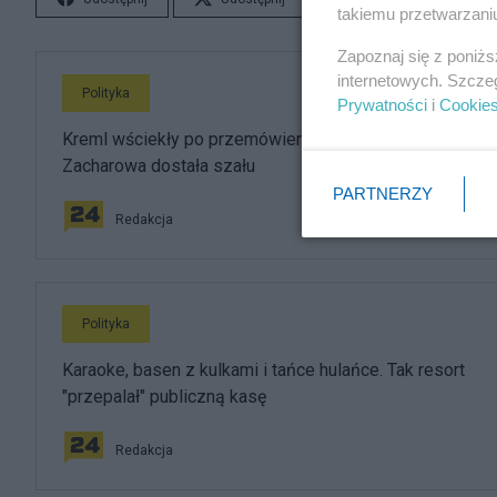
takiemu przetwarzaniu
Zapoznaj się z poniż
internetowych. Szcze
Polityka
Prywatności
i
Cookie
Kreml wściekły po przemówieniu Nawrockiego.
Zacharowa dostała szału
PARTNERZY
Redakcja
Polityka
Karaoke, basen z kulkami i tańce hulańce. Tak resort
"przepalał" publiczną kasę
Redakcja