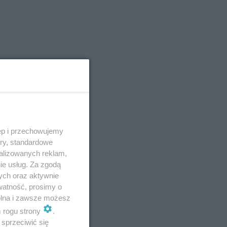
ową
nym
ęp i przechowujemy
ory, standardowe
alizowanych reklam,
ie usług. Za zgodą
ych oraz aktywnie
watność, prosimy o
wolna i zawsze możesz
m rogu strony
.
sprzeciwić się