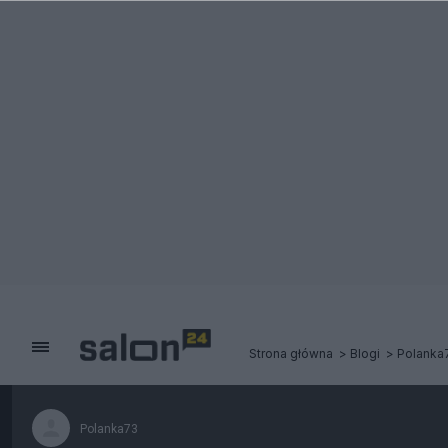
Strona główna
Blogi
Polanka
Polanka73