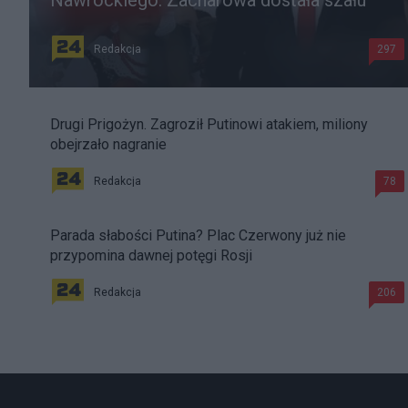
Nawrockiego. Zacharowa dostała szału
Redakcja
297
Drugi Prigożyn. Zagroził Putinowi atakiem, miliony
obejrzało nagranie
Redakcja
78
Parada słabości Putina? Plac Czerwony już nie
przypomina dawnej potęgi Rosji
Redakcja
206