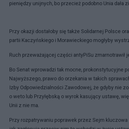
pieniędzy unijnych, bo przecież podobno Unia dała zi
Przy okazji dostałoby się także Solidarnej Polsce
partii Kaczyńskiego i Morawieckiego mogłyby wystrz
Ruch przeważającej części antyPiSu zmarnotrawił je
Bo Senat wprowadzi tak mocne, prokonstytucyjne po
Najwyższego, prawo do orzekania w takich sprawach 
Izby Odpowiedzialności Zawodowej, że gdyby nie zo
o weto lub Przyłębską o wyrok kasujący ustawę, wię
Unii z nie ma.
Przy rozpatrywaniu poprawek przez Sejm kluczowa bę
jak zagłosują przeciw nim to wchodzi w życie ustaw