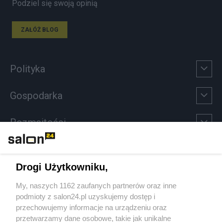
Podziel się swoją opinią
ZAŁÓŻ BLOG
Polityka
Gospodarka
Rozmaitości
Technologie
Drogi Użytkowniku,
Sport
My, naszych 1162 zaufanych partnerów oraz inne
podmioty z salon24.pl uzyskujemy dostęp i
Społeczeństwo
przechowujemy informacje na urządzeniu oraz
przetwarzamy dane osobowe, takie jak unikalne