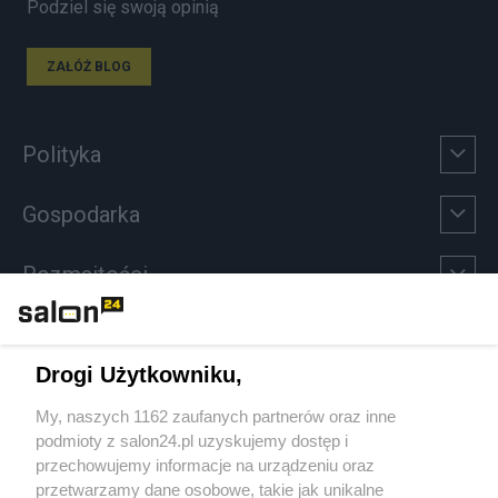
Podziel się swoją opinią
ZAŁÓŻ BLOG
Polityka
Gospodarka
Rozmaitości
Technologie
Drogi Użytkowniku,
Sport
My, naszych 1162 zaufanych partnerów oraz inne
podmioty z salon24.pl uzyskujemy dostęp i
Społeczeństwo
przechowujemy informacje na urządzeniu oraz
przetwarzamy dane osobowe, takie jak unikalne