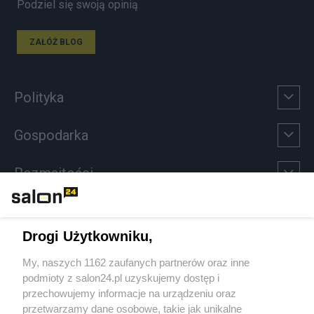
Podziel się swoją opinią
ZAŁÓŻ BLOG
Polityka
Gospodarka
Rozmaitości
Technologie
Drogi Użytkowniku,
Sport
My, naszych 1162 zaufanych partnerów oraz inne
podmioty z salon24.pl uzyskujemy dostęp i
Społeczeństwo
przechowujemy informacje na urządzeniu oraz
przetwarzamy dane osobowe, takie jak unikalne