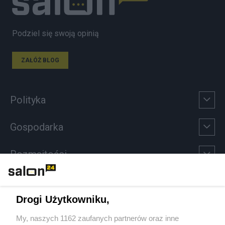
Podziel się swoją opinią
ZAŁÓŻ BLOG
Polityka
Gospodarka
Rozmaitości
Technologie
Drogi Użytkowniku,
Sport
My, naszych 1162 zaufanych partnerów oraz inne