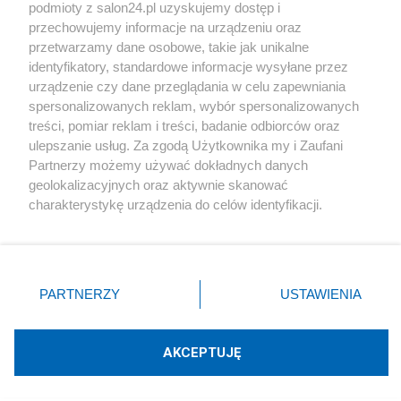
podmioty z salon24.pl uzyskujemy dostęp i
Społeczeństwo
przechowujemy informacje na urządzeniu oraz
przetwarzamy dane osobowe, takie jak unikalne
Kultura
identyfikatory, standardowe informacje wysyłane przez
urządzenie czy dane przeglądania w celu zapewniania
spersonalizowanych reklam, wybór spersonalizowanych
treści, pomiar reklam i treści, badanie odbiorców oraz
ulepszanie usług. Za zgodą Użytkownika my i Zaufani
X
Facebook
Instagram
Youtube
Partnerzy możemy używać dokładnych danych
geolokalizacyjnych oraz aktywnie skanować
charakterystykę urządzenia do celów identyfikacji.
Web Content Media sp. z o. o. © 2022
Ponieważ cenimy Twoją prywatność, prosimy o zgodę na
korzystanie z tych technologii poprzez kliknięcie
„Akceptuję”. Zgoda jest dobrowolna i zawsze możesz ją
Pomoc
O nas
Praca
Reklama
Kontakt
zmienić/wycofać klikając przycisk ustawień prywatności
PARTNERZY
USTAWIENIA
znajdujący się w lewym dolnym rogu strony
. Niektóre
rodzaje przetwarzania danych nie wymagają zgody
użytkownika, ale masz prawo sprzeciwić się takiemu
AKCEPTUJĘ
przetwarzaniu. Preferencje będą miały zastosowania tylko
Technologię dostarcza:
W3media.pl
na tej witrynie.