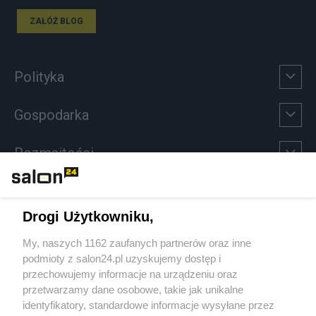
ZAŁÓŻ BLOG
Polityka
Gospodarka
Rozmaitości
Technologie
Drogi Użytkowniku,
Sport
My, naszych 1162 zaufanych partnerów oraz inne
podmioty z salon24.pl uzyskujemy dostęp i
Społeczeństwo
przechowujemy informacje na urządzeniu oraz
przetwarzamy dane osobowe, takie jak unikalne
Kultura
identyfikatory, standardowe informacje wysyłane przez