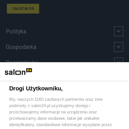
ZAŁÓŻ BLOG
Polityka
Gospodarka
Rozmaitości
Technologie
Drogi Użytkowniku,
Sport
My, naszych 1160 zaufanych partnerów oraz inne
podmioty z salon24.pl uzyskujemy dostęp i
Społeczeństwo
przechowujemy informacje na urządzeniu oraz
przetwarzamy dane osobowe, takie jak unikalne
Kultura
identyfikatory, standardowe informacje wysyłane przez