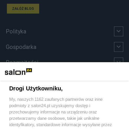
ZAŁÓŻ BLOG
Polityka
Gospodarka
Rozmaitości
Technologie
Drogi Użytkowniku,
Sport
My, naszych 1162 zaufanych partnerów oraz inne
podmioty z salon24.pl uzyskujemy dostęp i
Społeczeństwo
przechowujemy informacje na urządzeniu oraz
przetwarzamy dane osobowe, takie jak unikalne
Kultura
identyfikatory, standardowe informacje wysyłane przez